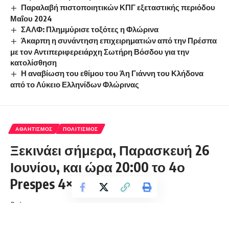
Παραλαβή πιστοποιητικών ΚΠΓ εξεταστικής περιόδου
Μαΐου 2024
ΣΑΛΦ: Πλημμύρισε τοξότες η Φλώρινα
Άκαρπη η συνάντηση επιχειρηματιών από την Πρέσπα
με τον Αντιπεριφερειάρχη Σωτήρη Βόσδου για την
κατολίσθηση
Η αναβίωση του εθίμου του Άη Γιάννη του Κλήδονα
από το Λύκειο Ελληνίδων Φλώρινας
ΑΘΛΗΤΙΣΜΌΣ
ΠΟΛΙΤΙΣΜΌΣ
Ξεκινάει σήμερα, Παρασκευή 26
Ιουνίου, και ώρα 20:00 το 4ο
Prespes 4×4 OffRoad trip
florinapress.gr
Παρασκευή 26 Ιουνίου, 2020 17:32