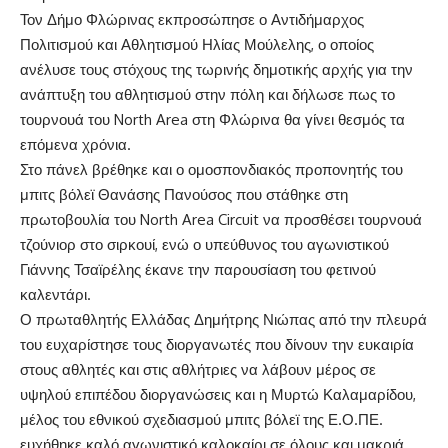
Τον Δήμο Φλώρινας εκπροσώπησε ο Αντιδήμαρχος
Πολιτισμού και Αθλητισμού Ηλίας Μούλελης, ο οποίος
ανέλυσε τους στόχους της τωρινής δημοτικής αρχής για την
ανάπτυξη του αθλητισμού στην πόλη και δήλωσε πως το
τουρνουά του North Area στη Φλώρινα θα γίνει θεσμός τα
επόμενα χρόνια.
Στο πάνελ βρέθηκε και ο ομοσπονδιακός προπονητής του
μπιτς βόλεϊ Θανάσης Πανούσος που στάθηκε στη
πρωτοβουλία του North Area Circuit να προσθέσει τουρνουά
τζούνιορ στο σιρκουί, ενώ ο υπεύθυνος του αγωνιστικού
Γιάννης Τσαϊρέλης έκανε την παρουσίαση του φετινού
καλεντάρι.
Ο πρωταθλητής Ελλάδας Δημήτρης Νιώπας από την πλευρά
του ευχαρίστησε τους διοργανωτές που δίνουν την ευκαιρία
στους αθλητές και στις αθλήτριες να λάβουν μέρος σε
υψηλού επιπέδου διοργανώσεις και η Μυρτώ Καλαμαρίδου,
μέλος του εθνικού σχεδιασμού μπιτς βόλεϊ της Ε.Ο.ΠΕ.
ευχήθηκε καλό αγωνιστικό καλοκαίρι σε όλους και μακριά