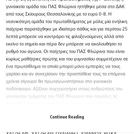
γυναικεία ομάδα του ΠΑΣ Φλώρινα ηττήθηκε μέσα στο ΔΑΚ
από τους Σκίουρους Θεσσαλονίκης με το ευρύ 0-8. Η
νεανικότερη ομάδα του πρωταθλήματος με μόλις μία ενήλικη
παίχτρια παρατάχθηκε με ιδιαίτερο πάθος και για περίπου 25
λεπτά μπόρεσε να κοντράρει τις φιλοξενούμενες αλλά από
εκείνο το σημείο και πέρα δεν μπόρεσε να ακολουθήσει το
ρυθμό του αγώνα. Οι παίχτριες του ΠΑΣ Φλώρινα που είναι
κυρίως μαθήτριες πρώτης και του γυμνασίου συμμετέχουν σε
ένα πρωτάθλημα το οποίο μπορεί μόνο εμπειρίες να τους
χαρίσει και αν συνεχίσουν την προσπάθεια τους τα επόμενα
χρόνια σίγουρα θα πρωταγωνιστήσουν στο γυναικείο
ποδόσφαιρο. Αξίζουν συγχαρητήρια στους ανθρώπους του
γυναικείου τμήματος του ΠΑΣ Φλώρινα που παρόλες τις
δυσκολίες που παρουσιάζει η συμμετοχή στην Γ’ Εθνική
δείχνουν ότι ο σύλλογος της πόλης μας είχε, έχει και θα έχει
Continue Reading
συμμετοχή στα εθνικά πρωταθλήματα της ΕΠΟ.
Η σύνθεση του ΠΑΣ Φλώρινα: ΓΚΛΑΦΤΣΕ, ΟΥΛΙΑΡΗ Ε.,
ΧΑΤΖΗ ΑΦ., ΧΑΤΖΗ ΑΘ, ΟΥΛΙΑΡΗ Ι., ΙΩΑΝΝΟΥ, ΒΙΤΚΑ,