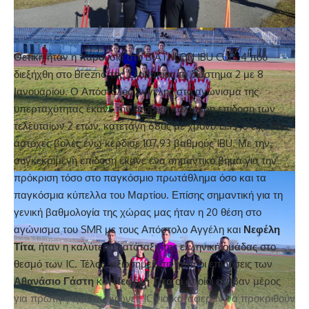
Θετική ήταν η παρουσία στο BIATHLON IBU CUP 4 που
διεξήχθη στο Brezno της Σλοβακίας το διάστημα 2 με 8
Ιανουαρίου. Ο Απόστολος Αγγέλης στο αγώνισμα της
υπερταχύτητας έκανε την ατομική καλύτερη επίδοση των
τελευταίων 2 ετών, κατετάγη 68ος με χρόνο 13:13 ,6 είχε δύο
άστοχες βολές ενώ κέρδισε 107,93 βαθμούς IBU. Με την
συγκεκριμένη επίδοση έκανε ένα σημαντικό βήμα για την
πρόκριση τόσο στο παγκόσμιο πρωτάθλημα όσο και τα
παγκόσμια κύπελλα του Μαρτίου. Επίσης σημαντική για τη
γενική βαθμολογία της χώρας μας ήταν η 20 θέση στο
αγώνισμα του SMR με τους Απόστολο Αγγέλη και
Νεφέλη
Τίτα
, ήταν η καλύτερη κατάταξη της ελληνική ομάδας στο
θεσμό των IC. Τέλος, αξιοσημείωτη ήταν οι επιδόσεις των
Αθανάσιο Γάστη
και
Νεφέλη Τίτα
οι οποίοι έλαβαν μέρος
για πρώτη φορά σε αγώνες IC για κατάφεραν να προκριθούν