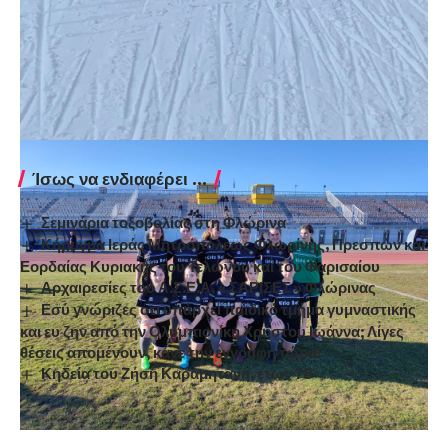
Ίσως να ενδιαφέρει ...
Σεμινάρια τοξοβολίας στη Φλώρινα
Κήρυγμα Ιεράς Μητροπόλεως Φλωρίνης, Πρεσπών και
Εορδαίας Κυριακής του Τελώνου και του Φαρισαίου
Αρχαιρεσίες του Α.Σ.Ε.Α. « ΣΑΡΙΣΕΣ » Φλώρινας
Εσύ γνώριζες ότι υπάρχει παιδικό τμήμα γυμναστικής
και ευ ζην από την Ολυμπιονίκη Χρήστου Ιωάννα; Λίγες
θέσεις απομένουν, κάνε την εγγραφή τώρα!
Κηδεία του Ζήση Καραμητάνη, ετών 78