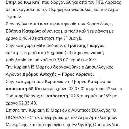
Σπηλιάς 10,2
Km
) που διοργανώθηκε από τον ΠΓΣ Λάρισας
σε συνεργασία με την Περιφέρεια Θεσσαλίας και τον Δήμο
Τεμπών.
Στον αγώνα αυτό και στην κατηγορία των Κορασίδων, η
Σβάρνα Κατερίνα
κάνοντας μια πολύ καλή εμφάνιση με
η
χρόνο 0.46.48 κατέκτησε την 3
θέση !!!
Στην κατηγορία elite ανδρών, ο
Τράιτσης Γιώργος
επέστρεψε μετά από 5 χρόνια (!!!) στην αγωνιστική
ος
ποδηλασία και με χρόνο 0.38.07 τερμάτισε 10
.
Την Κυριακή 15 Μαρτίου διοργανώθηκε ο Διασυλλογικός
Αγώνας
Δρόμου Αντοχής – Γύρος Λάρισας.
Στην κατηγορία των Κορασίδων η Σβάρνα Κατερίνα σε
η
απόσταση
68
Km
και με χρόνο 02.07.01 τερμάτισε 4
ενώ ο
ος
Τράιτσης Γιώργος σε
απόσταση 102
K
m τερμάτισε 15
με
χρόνο 02.35.48.
Επίσης, την Κυριακή 15 Μαρτίου ο Αθλητικός Σύλλογος
“Ο
ΠΟΔΗΛΑΤΗΣ”
σε συνεργασία με τον Δήμο Αμπελοκήπων
Μενεμένης και υπό την αιγίδα της Ελληνικής Ομοσπονδίας