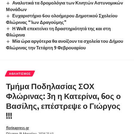
Αναλυτικά τα δρομολόγια των Κινητών Αστυνομικών
Μονάδων
Ευχαριστήριο 6ου ολοήμερου Δημοτικού Σχολείου
Φλώρινας “Ίων Δραγούμης”
Η Wolt επεκτείνει τη δραστηριότητά της και στη
Φλώρινα
Μία ώρα αργότερα θα ανοίξουν τα σχολεία του Δήμου
Φλώρινας την Τετάρτη 9 Φεβρουαρίου
ΑΘΛΗΤΙΣΜΌΣ
Τμήμα Ποδηλασίας ΣΟΧ
Φλώρινας: 3η η Κατερίνα, 6ος ο
Βασίλης, επέστρεψε ο Γιώργος
!!!
florinapress.gr
Πέμπτη 19 Μαρτίου, 2026 21:43