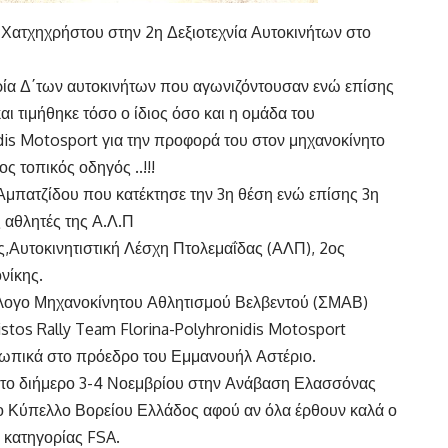
Χατχηχρήστου στην 2η Δεξιοτεχνία Αυτοκινήτων στο
ρία Δ΄των αυτοκινήτων που αγωνιζόντουσαν ενώ επίσης
αι τιμήθηκε τόσο ο ίδιος όσο και η ομάδα του
idis Motosport για την προφορά του στον μηχανοκίνητο
ς τοπικός οδηγός ..!!!
 Αμπατζίδου που κατέκτησε την 3η θέση ενώ επίσης 3η
 αθλητές της Α.Λ.Π
ς,Αυτοκινητιστική Λέσχη Πτολεμαΐδας (ΑΛΠ), 2ος
νίκης.
λλογο Μηχανοκίνητου Αθλητισμού Βελβεντού (ΣΜΑΒ)
stos Rally Team Florina-Polyhronidis Motosport
σωπικά στο πρόεδρο του Εμμανουήλ Αστέριο.
ι το διήμερο 3-4 Νοεμβρίου στην Ανάβαση Ελασσόνας
 το Κύπελλο Βορείου Ελλάδος αφού αν όλα έρθουν καλά ο
ς κατηγορίας FSA.