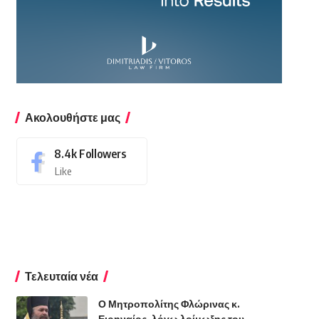
Ακολουθήστε μας
8.4k
Followers
Like
Τελευταία νέα
Ο Μητροπολίτης Φλώρινας κ.
Ειρηναίος, λόγω λοίμωξης του