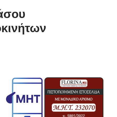
Τάσου
οκινήτων