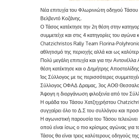
Νέα επιτυχία του Φλωρινιώτη οδηγού Τάσου 
Βελβεντό Κοζάνης.
Ο Τάσος κατέκτησε την 2η θέση στην κατηγο
συμμετείχε και στις 4 κατηγορίες του αγώνα κ
Chatzichristos Rally Team Florina-Polyhron
αθλητισμό της περιοχής αλλά και ως καλύτερο
Πολύ μεγάλη επιτυχία και για την Αντονέλλα
θέση κατέκτησε και ο Δημήτρης Αποστολίδης
1ος Σύλλογος με τις περισσότερες συμμετοχέ
Σύλλογος ΟΦΑΔ Δραμας, 3ος ΑΟΘ Θεσσαλο
Άψογη η διοργάνωση φιλοξενία από τον Σύ
Η ομάδα του Τάσου Χατζηχρήστου Chatzichri
συγχαίρει όλο το Δ.Σ του συλλόγου και προ
Η αγωνιστική παρουσία του Τάσου τελειώνε
οπού είναι ίσως ο πιο κρίσιμος αγώνας για
Τάσος θα είναι τρεις καλύτερους οδηγούς τη