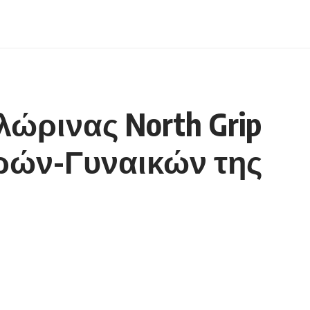
ώρινας North Grip
ρών-Γυναικών της