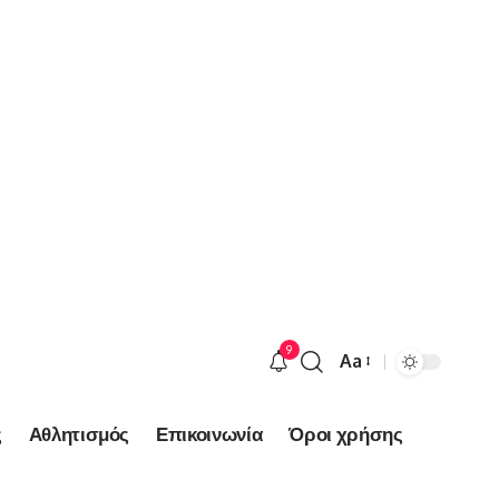
9
Aa
Font
Resizer
ς
Αθλητισμός
Επικοινωνία
Όροι χρήσης