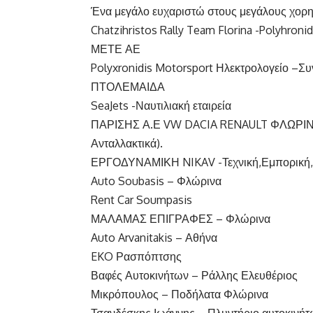
Ένα μεγάλο ευχαριστώ στους μεγάλους χορη
Chatzihristos Rally Team Florina -Polyhron
ΜΕΤΕ ΑΕ
Polyxronidis Motorsport Ηλεκτρολογείο –Συ
ΠΤΟΛΕΜΑΙΔΑ
SeaJets -Ναυτιλιακή εταιρεία
ΠΑΡΙΣΗΣ Α.Ε VW DACIA RENAULT ΦΛΩΡΙΝΑ,
Ανταλλακτικά).
ΕΡΓΟΔΥΝΑΜΙΚΗ NIKAV -Τεχνική,Εμπορική,
Auto Soubasis – Φλώρινα
Rent Car Soumpasis
ΜΑΛΑΜΑΣ ΕΠΙΓΡΑΦΕΣ – Φλώρινα
Auto Arvanitakis – Αθήνα
EKO Ρασπόπτσης
Βαφές Αυτοκινήτων – Ράλλης Ελευθέριος
Μικρόπουλος – Ποδήλατα Φλώρινα
Τσανδέσκης Ιωάννης – Πλυντήριο αυτοκινή