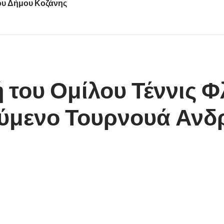
του Δήμου Κοζάνης
του Ομίλου Τέννις Φλ
ύμενο Τουρνουά Ανδ