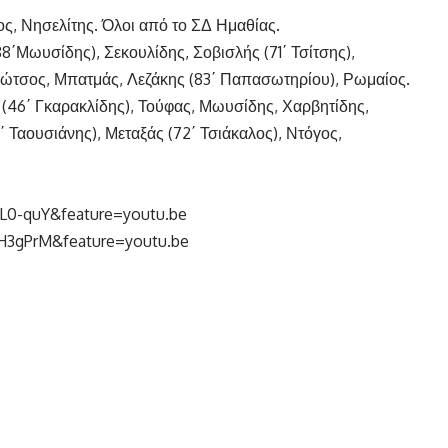
τος, Νησελίτης. Όλοι από το ΣΔ Ημαθίας.
8΄Μωυσίδης), Σεκουλίδης, Σοβισλής (71΄ Τσίτσης),
σώτσος, Μπατμάς, Λεζάκης (83΄ Παπασωτηρίου), Ρωμαίος.
 (46΄ Γκαρακλίδης), Τούφας, Μωυσίδης, Χαρβητίδης,
Ταουσιάνης), Μεταξάς (72΄ Τσιάκαλος), Ντόγος,
L0-quY&feature=youtu.be
H3gPrM&feature=youtu.be