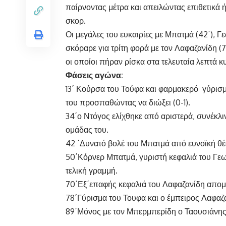
παίρνοντας μέτρα και απειλώντας επιθετικά ή
σκορ.
Οι μεγάλες του ευκαιρίες με Μπατμά (42΄), 
σκόραρε για τρίτη φορά με τον Λαφαζανίδη (
οι οποίοι πήραν ρίσκα στα τελευταία λεπτά 
Φάσεις αγώνα:
13΄ Κούρσα του Τούφα και φαρμακερό γύρισμα
του προσπαθώντας να διώξει (0-1).
34΄ο Ντόγος ελίχθηκε από αριστερά, συνέκλι
ομάδας του.
42 ΄Δυνατό βολέ του Μπατμά από ευνοϊκή θέ
50΄Κόρνερ Μπατμά, γυριστή κεφαλιά του Γε
τελική γραμμή.
70΄Εξ΄επαφής κεφαλιά του Λαφαζανίδη απομά
78΄Γύρισμα του Τουφα και ο έμπειρος Λαφαζ
89΄Μόνος με τον Μπερμπερίδη ο Ταουσιάνης