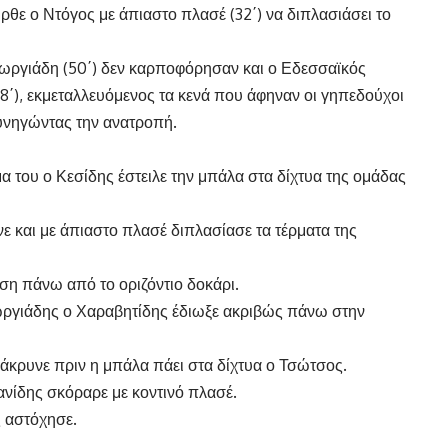
ρθε ο Ντόγος με άπιαστο πλασέ (32΄) να διπλασιάσει το
Γεωργιάδη (50΄) δεν καρποφόρησαν και ο Εδεσσαϊκός
78΄), εκμεταλλευόμενος τα κενά που άφηναν οι γηπεδούχοι
κυνηγώντας την ανατροπή.
 του ο Κεσίδης έστειλε την μπάλα στα δίχτυα της ομάδας
νε και με άπιαστο πλασέ διπλασίασε τα τέρματα της
ση πάνω από το οριζόντιο δοκάρι.
ωργιάδης ο Χαραβητίδης έδιωξε ακριβώς πάνω στην
κρυνε πριν η μπάλα πάει στα δίχτυα ο Τσώτσος.
ανίδης σκόραρε με κοντινό πλασέ.
 αστόχησε.