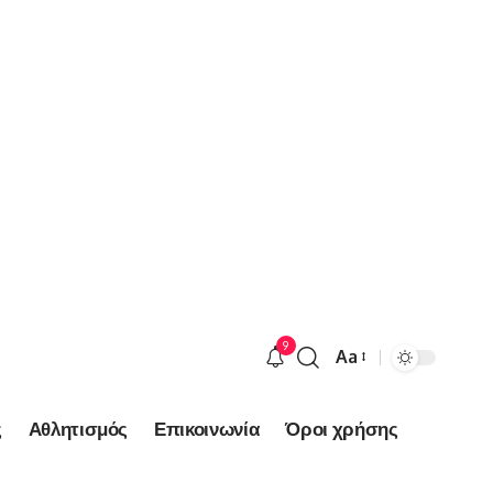
9
Aa
Font
Resizer
ς
Αθλητισμός
Επικοινωνία
Όροι χρήσης