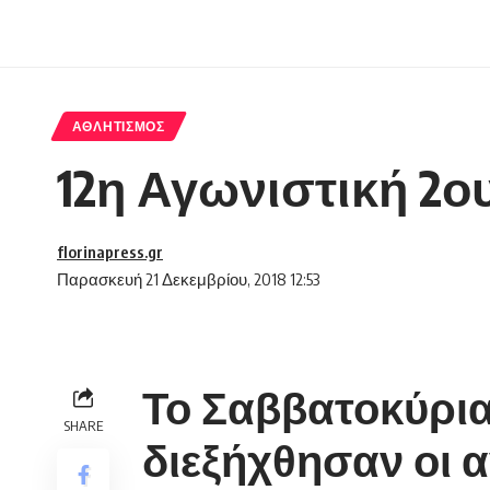
ΑΘΛΗΤΙΣΜΌΣ
12η Αγωνιστική 2ο
florinapress.gr
Παρασκευή 21 Δεκεμβρίου, 2018 12:53
Το Σαββατοκύριακ
SHARE
διεξήχθησαν οι α