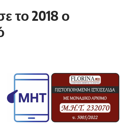
σε το 2018 ο
κό