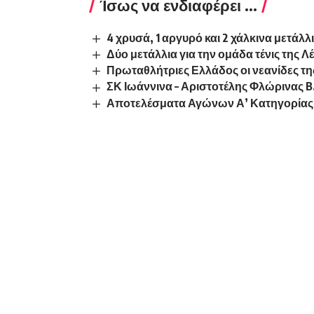
Ίσως να ενδιαφέρει ...
4 χρυσά, 1 αργυρό και 2 χάλκινα μετάλ
Δύο μετάλλια για την ομάδα τένις της 
Πρωταθλήτριες Ελλάδος οι νεανίδες τ
ΣΚ Ιωάννινα – Αριστοτέλης Φλώρινας B.
Αποτελέσματα Αγώνων Α’ Κατηγορίας 