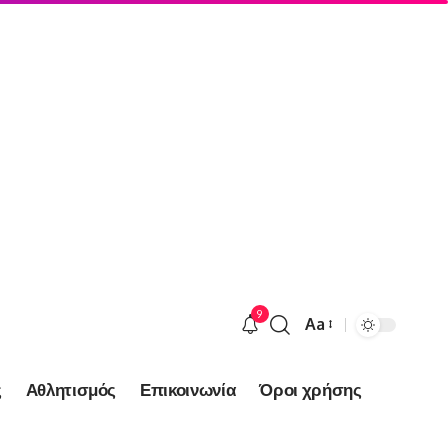
9
Aa
Font
Resizer
ς
Αθλητισμός
Επικοινωνία
Όροι χρήσης