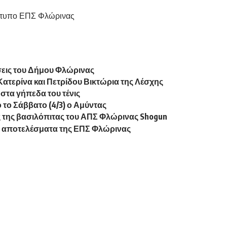
ώσεις του Δήμου Φλώρινας
 Κατερίνα και Πετρίδου Βικτώρια της Λέσχης
στα γήπεδα του τένις
ο Σάββατο (4/3) ο Αμύντας
της βασιλόπιτας του ΑΠΣ Φλώρινας Shogun
αι αποτελέσματα της ΕΠΣ Φλώρινας