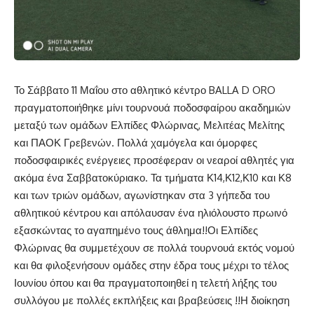
Το Σάββατο 11 Μαΐου στο αθλητικό κέντρο BALLA D ORO
πραγματοποιήθηκε μίνι τουρνουά ποδοσφαίρου ακαδημιών
μεταξύ των ομάδων Ελπίδες Φλώρινας, Μελιτέας Μελίτης
και ΠΑΟΚ Γρεβενών. Πολλά χαμόγελα και όμορφες
ποδοσφαιρικές ενέργειες προσέφεραν οι νεαροί αθλητές για
ακόμα ένα Σαββατοκύριακο. Τα τμήματα Κ14,Κ12,Κ10 και Κ8
και των τριών ομάδων, αγωνίστηκαν στα 3 γήπεδα του
αθλητικού κέντρου και απόλαυσαν ένα ηλιόλουστο πρωινό
εξασκώντας το αγαπημένο τους άθλημα!!Οι Ελπίδες
Φλώρινας θα συμμετέχουν σε πολλά τουρνουά εκτός νομού
και θα φιλοξενήσουν ομάδες στην έδρα τους μέχρι το τέλος
Ιουνίου όπου και θα πραγματοποιηθεί η τελετή λήξης του
συλλόγου με πολλές εκπλήξεις και βραβεύσεις !!Η διοίκηση