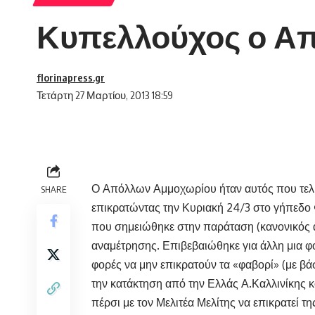
Κυπελλούχος ο Α
florinapress.gr
Τετάρτη 27 Μαρτίου, 2013 18:59
Ο Απόλλων Αμμοχωρίου ήταν αυτός που τελι
SHARE
επικρατώντας την Κυριακή 24/3 στο γήπεδο 
που σημειώθηκε στην παράταση (κανονικός α
αναμέτρησης. Επιβεβαιώθηκε για άλλη μια φο
φορές να μην επικρατούν τα «φαβορί» (με β
την κατάκτηση από την Ελλάς Α.Καλλινίκης κ
πέρσι με τον Μελιτέα Μελίτης να επικρατεί τ