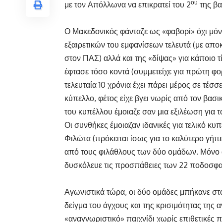
ου
με τον Απόλλωνα να επικρατεί του 2
της βα
Ο Μακεδονικός φάνταζε ως «φαβορί» όχι μόν
εξαιρετικών του εμφανίσεων τελευτά (με απο
στον ΠΑΣ) αλλά και της «δίψας» για κάποιο 
έφτασε τόσο κοντά (συμμετείχε για πρώτη φο
τελευταία 10 χρόνια έχει πάρει μέρος σε τέσ
κύπελλο, φέτος είχε βγει νωρίς από τον βασ
του κυπέλλου έμοιαζε σαν μια εξιλέωση για 
Οι συνθήκες έμοιαζαν ιδανικές για τελικό κ
Φιλώτα (πρόκειται ίσως για το καλύτερο γήπ
από τους φιλάθλους των δύο ομάδων. Μόνο 
δυσκόλευε τις προσπάθειες των 22 ποδοσφα
Αγωνιστικά τώρα, οι δύο ομάδες μπήκανε στο
δείγμα του άγχους και της κρισιμότητας της
«αναγνωριστικό» παιχνίδι χωρίς επιθετικές π