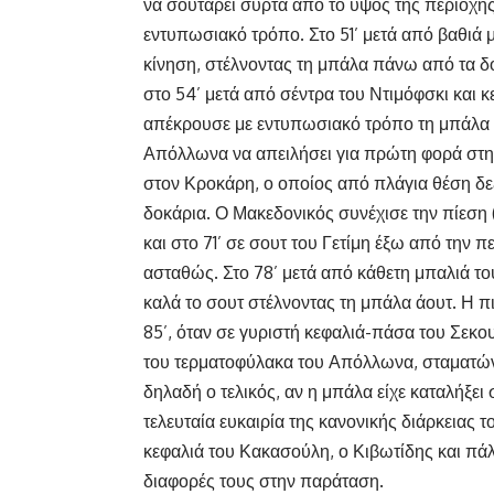
να σουτάρει συρτά από το ύψος της περιοχής 
εντυπωσιακό τρόπο. Στο 51’ μετά από βαθιά
κίνηση, στέλνοντας τη μπάλα πάνω από τα δο
στο 54’ μετά από σέντρα του Ντιμόφσκι και κ
απέκρουσε με εντυπωσιακό τρόπο τη μπάλα σ
Απόλλωνα να απειλήσει για πρώτη φορά στη
στον Κροκάρη, ο οποίος από πλάγια θέση δε
δοκάρια. Ο Μακεδονικός συνέχισε την πίεση 
και στο 71’ σε σουτ του Γετίμη έξω από την 
ασταθώς. Στο 78’ μετά από κάθετη μπαλιά το
καλά το σουτ στέλνοντας τη μπάλα άουτ. Η π
85’, όταν σε γυριστή κεφαλιά-πάσα του Σεκο
του τερματοφύλακα του Απόλλωνα, σταματών
δηλαδή ο τελικός, αν η μπάλα είχε καταλήξει 
τελευταία ευκαιρία της κανονικής διάρκειας 
κεφαλιά του Κακασούλη, ο Κιβωτίδης και πάλι
διαφορές τους στην παράταση.