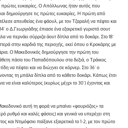
οι πρώτες ευκαιρίες. Ο Απόλλωνας ήταν αυτός που
και δημιούργησε τις πρώτες ευκαιρίες. Η πρώτη από
τέλεσε απευθείας ένα φάουλ, με τον Τζαραλή να πέφτει και
14’ ο Δ.Γεωργιάδης έπιασε ένα εξαιρετικό γυριστό σουτ
λα να περνάει σύρριζα άουτ δίπλα από το δοκάρι. Στο 18’
στερά στην καρδιά της περιοχής, εκεί όπου ο Κροκάρης με
άρια. Ο Μακεδονικός δημιούργησε την πρώτη του
 κάθετη πάσα του Παπαδόπουλου στα δεξιά, ο Τράικος
ίδη να πέφτει και να διώχνει σε κόρνερ. Στο 36’ ο
νοντας τη μπάλα δίπλα από το κάθετο δοκάρι. Κάπως έτσι
 να είναι καλύτερος (κυρίως μέχρι το 30’) έχοντας και
Μακεδονικό αυτή τη φορά να μπαίνει «φουριόζος» τα
ρό ρυθμό και καλές φάσεις) και γενικά να υπερέχει στη
ος και Ντιμόφσκι παίξανε εξαιρετικά το 1-2, με τον πρώτο