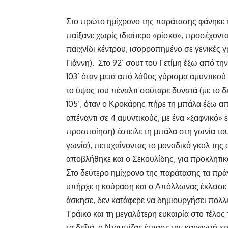
Στο πρώτο ημίχρονο της παράτασης φάνηκε η 
παίξανε χωρίς ιδιαίτερο «ρίσκο», προσέχοντ
παιχνίδι κέντρου, ισορροπημένο σε γενικές γ
Γιάννη). Στο 92’ σουτ του Γετίμη έξω από τη
103’ όταν μετά από λάθος γύρισμα αμυντικο
το ύψος του πέναλτι σούταρε δυνατά (με το δ
105’, όταν ο Κροκάρης πήρε τη μπάλα έξω α
απέναντι σε 4 αμυντικούς, με ένα «ξαφνικό»
προσποίηση) έστειλε τη μπάλα στη γωνία του
γωνία), πετυχαίνοντας το μοναδικό γκολ τη
αποβλήθηκε και ο Σεκουλίδης, για προκλητι
Στο δεύτερο ημίχρονο της παράτασης τα πρά
υπήρχε η κούραση και ο Απόλλωνας έκλεισε
άσκησε, δεν κατάφερε να δημιουργήσει πολλέ
Τράικο και τη μεγαλύτερη ευκαιρία στο τέλος
τα δεξιά, ο Νταμπίζας έπιασε την καρφωτή κε