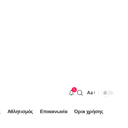
9
Aa
Font
Resizer
ς
Αθλητισμός
Επικοινωνία
Όροι χρήσης