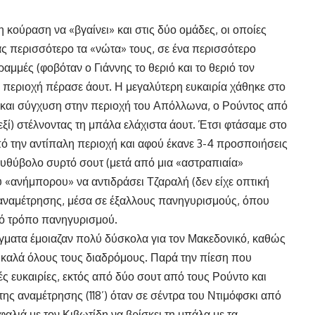
κούραση να «βγαίνει» και στις δύο ομάδες, οι οποίες
ας περισσότερο τα «νώτα» τους, σε ένα περισσότερο
ραμμές (φοβόταν ο Γιάννης το θεριό και το θεριό τον
ν περιοχή πέρασε άουτ. Η μεγαλύτερη ευκαιρία χάθηκε στο
ύ και σύγχυση στην περιοχή του Απόλλωνα, ο Ρούντος από
εξί) στέλνοντας τη μπάλα ελάχιστα άουτ. Έτσι φτάσαμε στο
πό την αντίπαλη περιοχή και αφού έκανε 3-4 προσποιήσεις
 ευθύβολο συρτό σουτ (μετά από μια «αστραπιαία»
 «ανήμπορου» να αντιδράσει Τζαραλή (δεν είχε οπτική
ς αναμέτρησης, μέσα σε έξαλλους πανηγυρισμούς, όπου
κό τρόπο πανηγυρισμού.
γματα έμοιαζαν πολύ δύσκολα για τον Μακεδονικό, καθώς
 καλά όλους τους διαδρόμους. Παρά την πίεση που
ς ευκαιρίες, εκτός από δύο σουτ από τους Ρούντο και
 της αναμέτρησης (118’) όταν σε σέντρα του Ντιμόφσκι από
φαλιά με τον Κιβωτίδη να βρίσκει τη μπάλα με τα