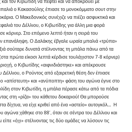
και τον Κιβωτίδη να πέφτει και να αποκρούει με
 μπαλιά ο Κακασούλης έπιασε το μονοκόμματο σουτ στην
κάρια. Ο Μακεδονικός συνέχιζε να πιέζει ασφυκτικά και
εφαλιά του Δέλλιου, ο Κιβωτίδης για άλλη μια φορά
ε κόρνερ. Στο επόμενο λεπτό ήταν η σειρά του
ν επανάληψη. Ο Δαλάκης έβγαλε ωραία μπαλιά «τρύπα»
ξιά σούταρε δυνατά στέλνοντας τη μπάλα πάνω από τα
(στα πρώτα είκοσι λεπτά κέρδισε τουλάχιστον 7-8 κόρνερ)
περιοχή, ο Κιβωτίδης «αιφνιδιάστηκε» και απέκρουσε
υ Δέλλιου, ο Ρούντος από εξαιρετική θέση δεν έπιασε
ιο «απίστευτη» και «ανύποπτη» φάση του αγώνα έγινε στο
υλίδη στον Κιβωτίδη, η μπάλα πέρασε κάτω από τα πόδια
τας στη «ρίζα» του κάθετου δοκαριού! Θα μπορούσε
στα δίχτυα, να είχε κριθεί από ένα «αστείο» αυτογκόλ… Η
του αγώνα χάθηκε στο 88’, όταν σε σέντρα του Δέλλιου και
 είπε «όχι» στέλνοντας τις δύο ομάδες να λύσουν τις