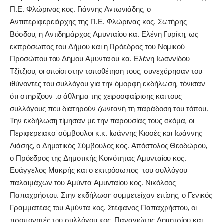
Π.Ε. Φλώρινας κος. Γιάννης Αντωνιάδης, ο
Αντιπεριφερειάρχης της Π.Ε. Φλώρινας κος. Σωτήρης
Βόσδου, η Αντιδημάρχος Αμυνταίου κα. Ελένη Γυρίκη, ως
εκπρόσωπος του Δήμου και η Πρόεδρος του Νομικού
Προσώπου του Δήμου Αμυνταίου κα. Ελένη Ιωαννίδου-
Τζίτζιου, οι οποίοι στην τοποθέτηση τους, συνεχάρησαν του
ιθύνοντες του συλλόγου για την όμορφη εκδήλωση, τόνισαν
ότι στηρίζουν το άθλημα της χειροσφαίρισης και τους
συλλόγους που διατηρούν ζωντανή τη παράδοση του τόπου.
Την εκδήλωση τίμησαν με την παρουσίας τους ακόμα, οι
Περιφερειακοί σύμβουλοι κ.κ. Ιωάννης Κιοσές και Ιωάννης
Λιάσης, ο Δημοτικός Σύμβουλος κος. Απόστολος Θεοδώρου,
ο Πρόεδρος της Δημοτικής Κοινότητας Αμυνταίου κος.
Ευάγγελος Μακρής και ο εκπρόσωπος του συλλόγου
παλαιμάχων του Αμύντα Αμυνταίου κος. Νικόλαος
Παπαχρήστου. Στην εκδήλωση συμμετείχαν επίσης, ο Γενικός
Γραμματέας του Αμύντα κος. Στέφανος Παπαχρήστου, οι
προπονητές του συλλόγου κος. Παναγιώτης Δημητρίου και