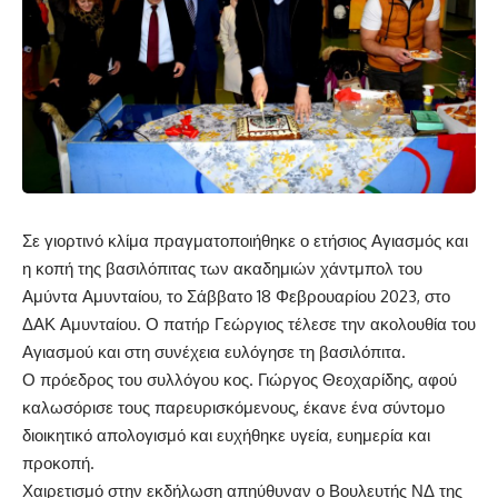
Σε γιορτινό κλίμα πραγματοποιήθηκε ο ετήσιος Αγιασμός και
η κοπή της βασιλόπιτας των ακαδημιών χάντμπολ του
Αμύντα Αμυνταίου, το Σάββατο 18 Φεβρουαρίου 2023, στο
ΔΑΚ Αμυνταίου. Ο πατήρ Γεώργιος τέλεσε την ακολουθία του
Αγιασμού και στη συνέχεια ευλόγησε τη βασιλόπιτα.
Ο πρόεδρος του συλλόγου κος. Γιώργος Θεοχαρίδης, αφού
καλωσόρισε τους παρευρισκόμενους, έκανε ένα σύντομο
διοικητικό απολογισμό και ευχήθηκε υγεία, ευημερία και
προκοπή.
Χαιρετισμό στην εκδήλωση απηύθυναν ο Βουλευτής ΝΔ της