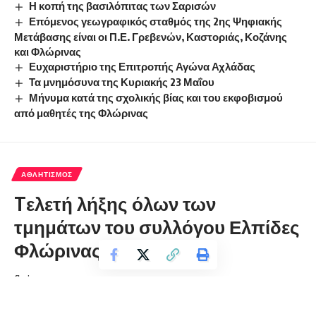
Η κοπή της βασιλόπιτας των Σαρισών
Επόμενος γεωγραφικός σταθμός της 2ης Ψηφιακής
Μετάβασης είναι οι Π.Ε. Γρεβενών, Καστοριάς, Κοζάνης
και Φλώρινας
Ευχαριστήριο της Επιτροπής Αγώνα Αχλάδας
Τα μνημόσυνα της Κυριακής 23 Μαΐου
Μήνυμα κατά της σχολικής βίας και του εκφοβισμού
από μαθητές της Φλώρινας
ΑΘΛΗΤΙΣΜΌΣ
Tελετή λήξης όλων των
τμημάτων του συλλόγου Ελπίδες
Φλώρινας
florinapress.gr
Παρασκευή 28 Ιουνίου, 2024 19:43