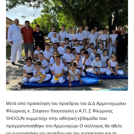
Μετά από πρόσκληση του προέδρου του Δ.Δ Αρμενοχωρίου
Φλώρινας κ. Στέφανο Τσουτσούλη ο Α.Π..Σ Φλώρινας
SHOGUN συμμετείχε στην αθλητική εβδομάδα που
πραγματοποιήθηκε στο Αρμενοχώρι Ο σύλλογος θα ήθελε
να ευχαριστήσει τον πρόεδρο για την πρόσκληση και τη