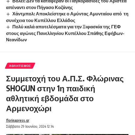
Βόλεϊ: Δεν τα κατάφεραν οι Παγκορασίδες του Αριστέα
απέναντι στον Πήγασο Κοζάνης
Χάντμπολ: Αποκλείστηκε ο Αμύντας Αμυνταίου από τη
συνέχεια του Κυπέλλου Ελλάδος
Πολύ καλά αποτελέσματα για την Ξιφασκία της ΓΕΦ
στους αγώνες Πανελληνίου Κυπέλλου Σπάθης Εφήβων-
Νεανίδων
ΑΘΛΗΤΙΣΜΌΣ
Συμμετοχή του Α.Π.Σ. Φλώρινας
SHOGUN στην 1η παιδική
αθλητική εβδομάδα στο
Αρμενοχώρι
florinapress.gr
Σάββατο 29 Ιουνίου, 2024 12:14