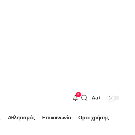
9
Aa
Font
Resizer
ς
Αθλητισμός
Επικοινωνία
Όροι χρήσης