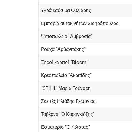
Υγρά καύσιμα Ουλιάρης
Εμπορία αυτοκινήτων Σιδηρόπουλος
Ψητοπωλείο “Αμβροσία”
Ρούχα “Αρβανιτάκης”
Ξηροί καρποί “Bloom”
Κρεοπωλείο “Ακριτίδης”
“STIHL” Μαρία Γούναρη
Σκεπές Ηλιάδης Γεώργιος
Ταβέρνα “Ο Καραγκιόζης”
Εστιατόριο “Ο Κώστας”