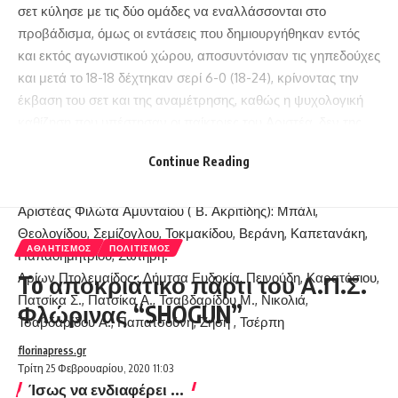
σετ κύλησε με τις δύο ομάδες να εναλλάσσονται στο
προβάδισμα, όμως οι εντάσεις που δημιουργήθηκαν εντός
και εκτός αγωνιστικού χώρου, αποσυντόνισαν τις γηπεδούχες
και μετά το 18-18 δέχτηκαν σερί 6-0 (18-24), κρίνοντας την
έκβαση του σετ και της αναμέτρησης, καθώς η ψυχολογική
καθίζηση που υπέστησαν οι παίκτριες του Αριστέα, δεν της
επέτρεψε να διεκδικήσουν το τέταρτο σετ.
Continue Reading
Σετ: 25-15, 17-15, 19-25, 20-25.
Διαιτητές: Παπατριανταφύλλου – Χαραλαμπίδη.
Αριστέας Φιλώτα Αμυνταίου ( Β. Ακριτίδης): Μπάλι,
Θεολογίδου, Σεμίζογλου, Τοκμακίδου, Βεράνη, Καπετανάκη,
ΑΘΛΗΤΙΣΜΌΣ
ΠΟΛΙΤΙΣΜΌΣ
Παπαδημητρίου, Σωτήρη.
Αρίων Πτολεμαίδος : Δήμτσα Ευδοκία, Πεινούδη, Καρατόσιου,
To αποκριάτικο πάρτι του Α.Π.Σ.
Πατσίκα Σ., Πατσίκα Α., Τσαβδαρίδου Μ., Νικολιά,
Φλώρινας “SHOGUN”
Τσαβδαρίδου Α., Παπατσούνη, Ζήση , Τσέρπη
florinapress.gr
Τρίτη 25 Φεβρουαρίου, 2020 11:03
Ίσως να ενδιαφέρει ...