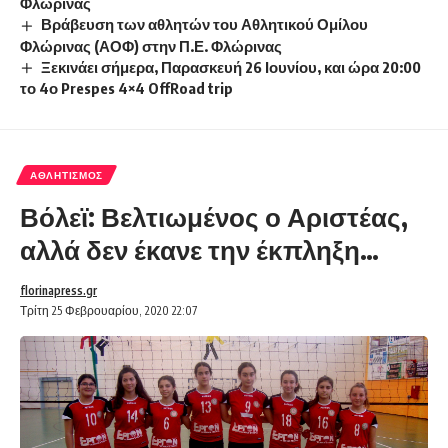
Φλώρινας
Βράβευση των αθλητών του Αθλητικού Ομίλου
Φλώρινας (ΑΟΦ) στην Π.Ε. Φλώρινας
Ξεκινάει σήμερα, Παρασκευή 26 Ιουνίου, και ώρα 20:00
το 4ο Prespes 4×4 OffRoad trip
ΑΘΛΗΤΙΣΜΌΣ
Βόλεϊ: Βελτιωμένος ο Αριστέας,
αλλά δεν έκανε την έκπληξη…
florinapress.gr
Τρίτη 25 Φεβρουαρίου, 2020 22:07