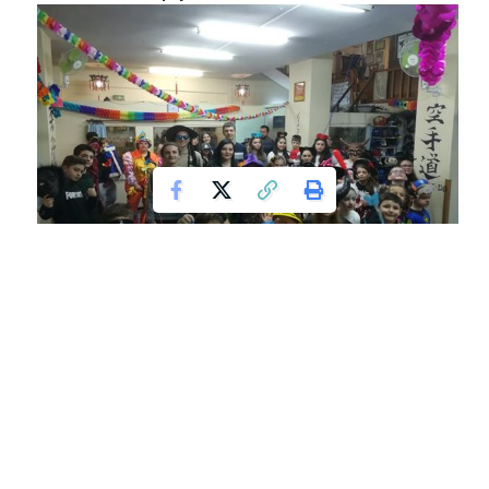
ΟΞΙΦ: “Καλό μήνα! Καλό καλοκαίρι!”
Σάρισες Φλώρινας – Παναθηναϊκός 4-2
Πρωταθλητές Ελλάδος οι Νέοι του ΟΞΙΦ!
Ραντεβού με τα χρονόμετρα στην 4η Ανάβαση
Καστανιάς για τον Φλωρινιώτη οδηγό αγώνων Τάσο
Χατζηχρήστο
The last shot…!!
Άρωμα αποκριάς στο Αθλητικό Πολιτιστικό Σύλλογο
Φλώρινας SHOGUN με το αποκριάτικο πάρτι που
πραγματοποιήθηκε στο γυμναστήριο του Συλλόγου τη
Παρασκευή 21.02.2020 με μεγάλη επιτυχία. Δεκάδες
μασκαρεμένα παιδιά μικρά και μεγάλα παρέα με τους γονείς