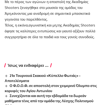
Με το πέρας των αγώνων η αποστολή της Ακαδημίας
Shooters ξεναγήθηκε στο μουσείο της ομάδας του
Άρη,κάνοντας μια αναδρομή σε σημαντικά μπασκετικά
γεγονότα του παρελθόντος.
Τέλος, η εικόνα,αγωνιστική και μη,της Ακαδημίας Shooters
άφησε τις καλύτερες εντυπώσεις και γιαυτό αξίζουν πολλά
συγχαρητήρια σε όλα τα παιδιά και τους γονείς-συνοδούς.
Ίσως να ενδιαφέρει ...
21ο Τουρνουά Σκακιού «Κύπελλο Φωτιάς» –
Αποτελέσματα
Ο Φ.Ο.Ο.Φ. σε αποστολή στον χειμερινό Όλυμπο στις
κορυφές του Αγίου Αντωνίου
Συνεχίζονται και αυτή την εβδομάδα τα δωρεάν
μαθήματα τένις από την ομάδα της Λέσχης Πολιτισμού