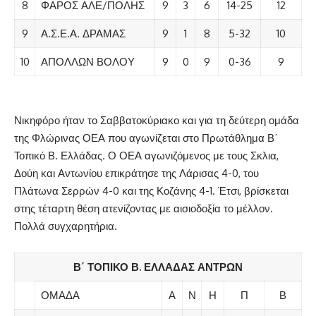
8
ΦΑΡΟΣ ΑΛΕ/ΠΟΛΗΣ
9
3
6
14-25
12
9
Α.Σ.Ε.Α. ΔΡΑΜΑΣ
9
1
8
5-32
10
10
ΑΠΟΛΛΩΝ ΒΟΛΟΥ
9
0
9
0-36
9
Νικηφόρο ήταν το Σαββατοκύριακο και για τη δεύτερη ομάδα
της Φλώρινας ΟΕΑ που αγωνίζεται στο Πρωτάθλημα Β΄
Τοπικό Β. Ελλάδας. Ο ΟΕΑ αγωνιζόμενος με τους Σκλια,
Δούη και Αντωνίου επικράτησε της Λάρισας 4-0, του
Πλάτωνα Σερρών 4-0 και της Κοζάνης 4-1. Έτσι, βρίσκεται
στης τέταρτη θέση ατενίζοντας με αισιοδοξία το μέλλον.
Πολλά συγχαρητήρια.
Β΄ ΤΟΠΙΚΟ Β. ΕΛΛΑΔΑΣ ΑΝΤΡΩΝ
ΟΜΑΔΑ
Α
Ν
Η
Π
Β