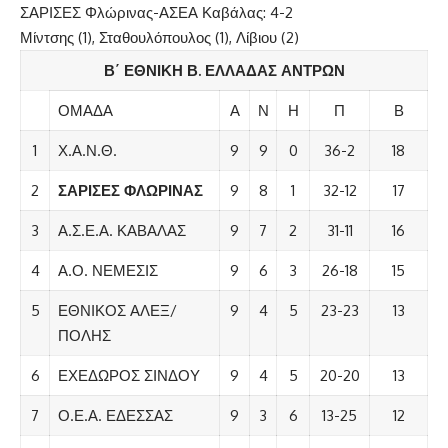
ΣΑΡΙΣΕΣ Φλώρινας-ΑΣΕΑ Καβάλας: 4-2
Μίντσης (1), Σταθουλόπουλος (1), Λίβιου (2)
Β΄ ΕΘΝΙΚΗ Β. ΕΛΛΑΔΑΣ ΑΝΤΡΩΝ
ΟΜΑΔΑ
Α
Ν
Η
Π
Β
1
Χ.Α.Ν.Θ.
9
9
0
36-2
18
2
ΣΑΡΙΣΕΣ ΦΛΩΡΙΝΑΣ
9
8
1
32-12
17
3
Α.Σ.Ε.Α. ΚΑΒΑΛΑΣ
9
7
2
31-11
16
4
Α.Ο. ΝΕΜΕΣΙΣ
9
6
3
26-18
15
5
ΕΘΝΙΚΟΣ ΑΛΕΞ/
9
4
5
23-23
13
ΠΟΛΗΣ
6
ΕΧΕΔΩΡΟΣ ΣΙΝΔΟΥ
9
4
5
20-20
13
7
Ο.Ε.Α. ΕΔΕΣΣΑΣ
9
3
6
13-25
12