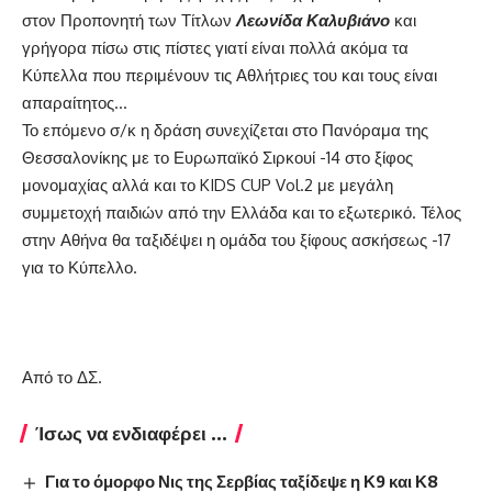
στον Προπονητή των Τίτλων
Λεωνίδα Καλυβιάνο
και
γρήγορα πίσω στις πίστες γιατί είναι πολλά ακόμα τα
Κύπελλα που περιμένουν τις Αθλήτριες του και τους είναι
απαραίτητος…
Το επόμενο σ/κ η δράση συνεχίζεται στο Πανόραμα της
Θεσσαλονίκης με το Ευρωπαϊκό Σιρκουί -14 στο ξίφος
μονομαχίας αλλά και το KIDS CUP Vol.2 με μεγάλη
συμμετοχή παιδιών από την Ελλάδα και το εξωτερικό. Τέλος
στην Αθήνα θα ταξιδέψει η ομάδα του ξίφους ασκήσεως -17
για το Κύπελλο.
Από το ΔΣ.
Ίσως να ενδιαφέρει ...
Για το όμορφο Νις της Σερβίας ταξίδεψε η Κ9 και Κ8