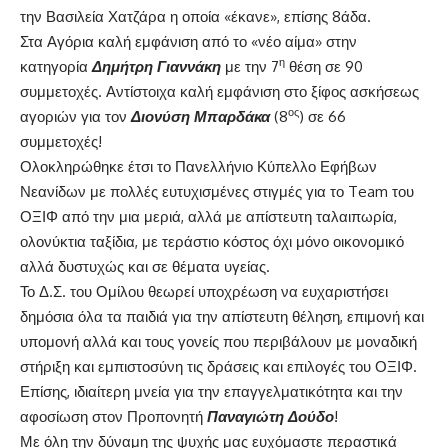
την Βασιλεία Χατζάρα η οποία «έκανε», επίσης 8άδα.
Στα Αγόρια καλή εμφάνιση από το «νέο αίμα» στην
η
κατηγορία
Δημήτρη Γιαννάκη
με την 7
θέση σε 90
συμμετοχές. Αντίστοιχα καλή εμφάνιση στο ξίφος ασκήσεως
ος
αγοριών για τον
Διονύση Μπαρδάκα
(8
) σε 66
συμμετοχές!
Ολοκληρώθηκε έτσι το Πανελλήνιο Κύπελλο Εφήβων
Νεανίδων με πολλές ευτυχισμένες στιγμές για το Team του
ΟΞΙΦ από την μια μεριά, αλλά με απίστευτη ταλαιπωρία,
ολονύκτια ταξίδια, με τεράστιο κόστος όχι μόνο οικονομικό
αλλά δυστυχώς και σε θέματα υγείας.
Το Δ.Σ. του Ομίλου θεωρεί υποχρέωση να ευχαριστήσει
δημόσια όλα τα παιδιά για την απίστευτη θέληση, επιμονή και
υπομονή αλλά και τους γονείς που περιβάλουν με μοναδική
στήριξη και εμπιστοσύνη τις δράσεις και επιλογές του ΟΞΙΦ.
Επίσης, ιδιαίτερη μνεία για την επαγγελματικότητα και την
αφοσίωση στον Προπονητή
Παναγιώτη Δούδο
!
Με όλη την δύναμη της ψυχής μας ευχόμαστε περαστικά