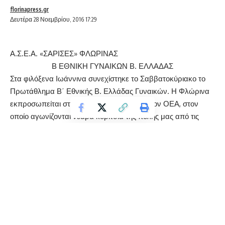
florinapress.gr
Δευτέρα 28 Νοεμβρίου, 2016 17:29
Α.Σ.Ε.Α. «ΣΑΡΙΣΕΣ» ΦΛΩΡΙΝΑΣ
Β ΕΘΝΙΚΗ ΓΥΝΑΙΚΩΝ Β. ΕΛΛΑΔΑΣ
Στα φιλόξενα Ιωάννινα συνεχίστηκε το Σαββατοκύριακο το
Πρωτάθλημα Β΄ Εθνικής Β. Ελλάδας Γυναικών. Η Φλώρινα
εκπροσωπείται στο πρωτάθλημα αυτό με τον ΟΕΑ, στον
οποίο αγωνίζονται νεαρά κορίτσια της πόλης μας από τις
ακαδημίες των ΣΑΡΙΣΩΝ.
Η ομάδα έδωσε τρεις αγώνες και σημείωσε μία νίκη και δύο
ήττες. Πρώτα επικράτησε των Ιωαννίνων με σκορ 4-1 και στη
συνέχεια ηττήθηκε από την Καβάλα 0-4 και από τον Φάρο
Αλεξ/πολης 3-4.
Αγωνίστηκαν οι
Ευθυμίου, Νεδέλκου, Κετσετζή, Φωτιάδου
και
Άμπα
. Πολλά συγχαρητήρια στα κορίτσια που από τόσο
μικρά αγωνίζονται σε πρωτάθλημα γυναικών. Είναι βέβαιο