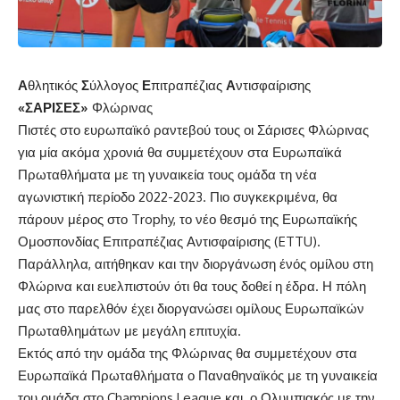
Α
θλητικός
Σ
ύλλογος
Ε
πιτραπέζιας
Α
ντισφαίρισης
«ΣΑΡΙΣΕΣ»
Φλώρινας
Πιστές στο ευρωπαϊκό ραντεβού τους οι Σάρισες Φλώρινας
για μία ακόμα χρονιά θα συμμετέχουν στα Ευρωπαϊκά
Πρωταθλήματα με τη γυναικεία τους ομάδα τη νέα
αγωνιστική περίοδο 2022-2023. Πιο συγκεκριμένα, θα
πάρουν μέρος στο Trophy, το νέο θεσμό της Ευρωπαϊκής
Ομοσπονδίας Επιτραπέζιας Αντισφαίρισης (ETTU).
Παράλληλα, αιτήθηκαν και την διοργάνωση ένός ομίλου στη
Φλώρινα και ευελπιστούν ότι θα τους δοθεί η έδρα. Η πόλη
μας στο παρελθόν έχει διοργανώσει ομίλους Ευρωπαϊκών
Πρωταθλημάτων με μεγάλη επιτυχία.
Εκτός από την ομάδα της Φλώρινας θα συμμετέχουν στα
Ευρωπαϊκά Πρωταθλήματα ο Παναθηναϊκός με τη γυναικεία
του ομάδα στο Champions League και ο Ολυμπιακός με την