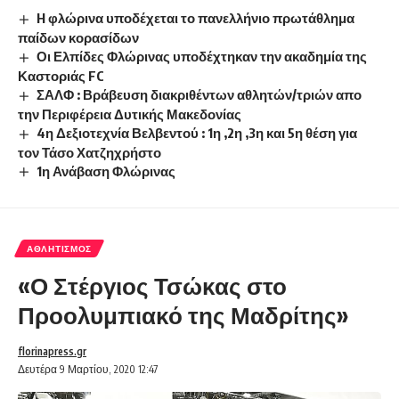
H φλώρινα υποδέχεται το πανελλήνιο πρωτάθλημα
παίδων κορασίδων
Οι Ελπίδες Φλώρινας υποδέχτηκαν την ακαδημία της
Καστοριάς FC
ΣΑΛΦ : Βράβευση διακριθέντων αθλητών/τριών απο
την Περιφέρεια Δυτικής Μακεδονίας
4η Δεξιοτεχνία Βελβεντού : 1η ,2η ,3η και 5η θέση για
τον Τάσο Χατζηχρήστο
1η Ανάβαση Φλώρινας
ΑΘΛΗΤΙΣΜΌΣ
«Ο Στέργιος Τσώκας στο
Προολυμπιακό της Μαδρίτης»
florinapress.gr
Δευτέρα 9 Μαρτίου, 2020 12:47