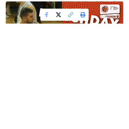
Μετά την διακοπή του πρωταθλήματος για δύο εβδομάδες, η
ομάδα μας αντιμετωπίζει τα Ioannina BC την Κυριακή 08
Μαρτίου 2020 και ώρα 17:00 στο Δ.Α.Κ. Φλώρινας
Σας περιμένουμε όλους στο γήπεδο.