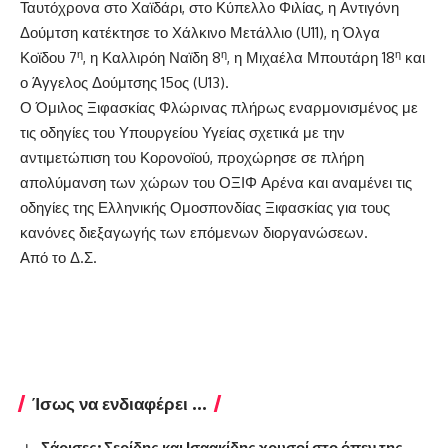
Ταυτόχρονα στο Χαϊδάρι, στο Κύπελλο Φιλίας, η Αντιγόνη
Δούμτση κατέκτησε το Χάλκινο Μετάλλιο (U11), η Όλγα
η
η
η
Κοϊδου 7
, η Καλλιρόη Ναϊδη 8
, η Μιχαέλα Μπουτάρη 18
και
ο Άγγελος Δούμτσης 15ος (U13).
Ο Όμιλος Ξιφασκίας Φλώρινας πλήρως εναρμονισμένος με
τις οδηγίες του Υπουργείου Υγείας σχετικά με την
αντιμετώπιση του Κορονοϊού, προχώρησε σε πλήρη
απολύμανση των χώρων του ΟΞΙΦ Αρένα και αναμένει τις
οδηγίες της Ελληνικής Ομοσπονδίας Ξιφασκίας για τους
κανόνες διεξαγωγής των επόμενων διοργανώσεων.
Από το Δ.Σ.
Ίσως να ενδιαφέρει ...
Σάρισες: Σερίδης και Ισαακίδης χρυσοί στο όπεν της