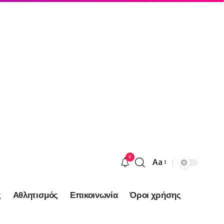
9
Aa
Font
Resizer
ς
Αθλητισμός
Επικοινωνία
Όροι χρήσης