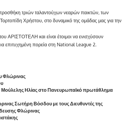
 προσθήκη τριών ταλαντούχων νεαρών παικτών, των
Τορτοπίδη Χρήστου, στο δυναμικό της ομάδας μας για την
α του ΑΡΙΣΤΟΤΕΛΗ και είναι έτοιμοι να ενισχύσουν
ια επιτυχημένη πορεία στη National League 2.
ου Φλώρινας
ου
 ο Μούλελης Ηλίας στο Πανευρωπαϊκό πρωτάθλημα
ρινας Σωτήρη Βόσδου με τους Διευθυντές της
ίδευσης Φλώρινας
ριστάκης