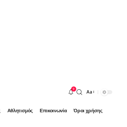
9
Aa
Font
Resizer
ς
Αθλητισμός
Επικοινωνία
Όροι χρήσης