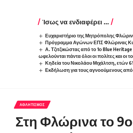
Ίσως να ενδιαφέρει ...
Ευχαριστήριο της Μητρόπολης Φλώρι
Πρόγραμμα Αγώνων ΕΠΣ Φλώρινας Κυρια
Α. Τζιτζικώστας από το 1ο Blue Herita
ωφελούνται πάντα όλοι οι πολίτες και οι 
Κηδεία του Νικολάου Μιχάλτση, ετών 6
Εκδήλωση για τους αγνοούμενους από 
ΑΘΛΗΤΙΣΜΌΣ
Στη Φλώρινα το 9ο