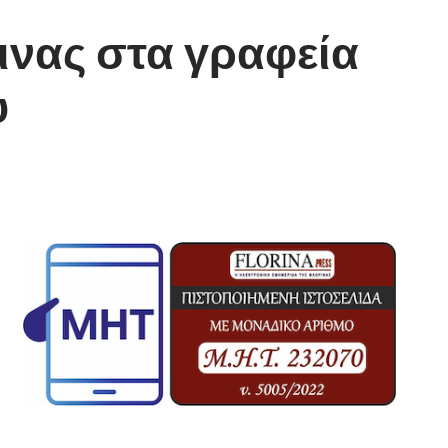
νας στα γραφεία
υ