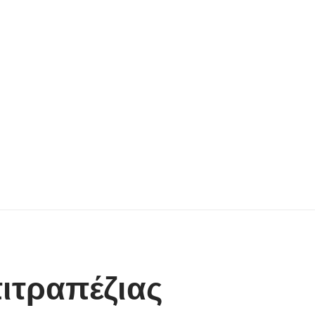
πιτραπέζιας