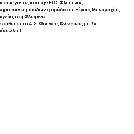
ι τους γονείς από την ΕΠΣ Φλώρινας
λημα παγκορασίδων η ομάδα του Ξίφους Μονομαχίας
 υγείας στη Φλώρινα
 σπαθιά του ο Α.Σ. Φοίνικας Φλώρινας με 24
κύπελλα!!