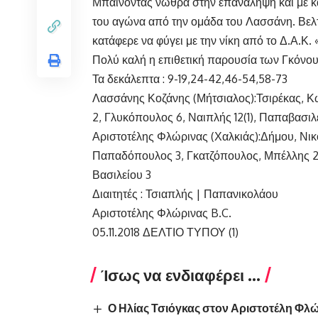
Μπαίνοντας νωθρά στην επανάληψη και με κα
του αγώνα από την ομάδα του Λασσάνη. Βελ
κατάφερε να φύγει με την νίκη από το Δ.Α.Κ
Πολύ καλή η επιθετική παρουσία των Γκόνο
Τα δεκάλεπτα : 9-19,24-42,46-54,58-73
Λασσάνης Κοζάνης (Μήτσιαλος):Τσιρέκας, Κωτ
2, Γλυκόπουλος 6, Ναιπλής 12(1), Παπαβασιλε
Αριστοτέλης Φλώρινας (Χαλκιάς):Δήμου, Νικολ
Παπαδόπουλος 3, Γκατζόπουλος, Μπέλλης 2, Β
Βασιλείου 3
Διαιτητές : Τσιαπλής | Παπανικολάου
Αριστοτέλης Φλώρινας B.C.
05.11.2018 ΔΕΛΤΙΟ ΤΥΠΟΥ (1)
Ίσως να ενδιαφέρει ...
Ο Ηλίας Τσιόγκας στον Αριστοτέλη Φλ