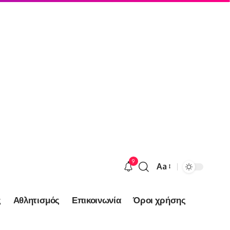
9
Aa
Font
Resizer
ς
Αθλητισμός
Επικοινωνία
Όροι χρήσης