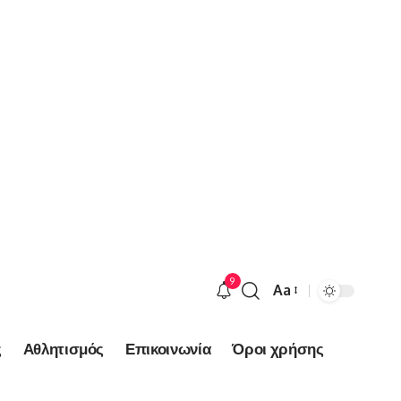
9
Aa
Font
Resizer
ς
Αθλητισμός
Επικοινωνία
Όροι χρήσης