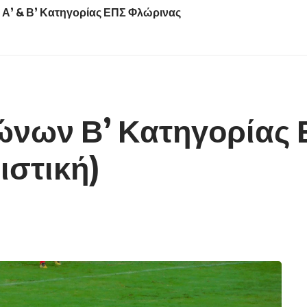
ν Α’ & Β’ Κατηγορίας ΕΠΣ Φλώρινας
νων Β’ Κατηγορίας 
ιστική)