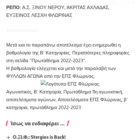
ΡΕΠΟ:
Α.Σ. ΞΙΝΟΥ ΝΕΡΟΥ, ΑΚΡΙΤΑΣ ΑΧΛΑΔΑΣ,
ΕΥΞΕΙΝΟΣ ΛΕΣΧΗ ΦΛΩΡΙΝΑΣ
Μετά και το παραπάνω αποτέλεσμα έχει ενημερωθεί η
βαθμολογία της Β’ Κατηγορίας. Περισσότερες πληροφορίες
στη σελίδα “
Πρωτάθλημα 2022-2023
“.
Η βαθμολογία ελέγχεται και μετά την παραλαβή των
ΦΥΛΛΩΝ ΑΓΩΝΑ από την ΕΠΣ Φλώρινας.
Κατηγορίες
Ετικέτες
Αγωνιστικές
,
Β’ Κατηγορία
,
Πρωτάθλημα
11η αγωνιστική
,
αποτελέσματα αγώνων
,
Αποτελέσματα ΕΠΣ Φλώρινας
,
β’
κατηγορια
,
πρωτάθλημα 2022-2023
Ίσως να ενδιαφέρει ...
Ο.ΞΙ.Φ.: Stergios is Back!