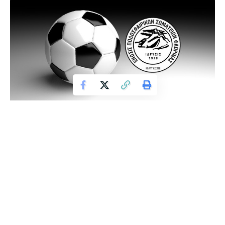
Το Σαββατοκύριακο 1 & 2/4/2023 είχαμε τη διεξαγωγή των
αγώνων της 2ης αγωνιστικής των PLAY-OFF & PLAY-OUT της
Α’ Κατηγορίας ΕΠΣ Φλώρινας με τα παρακάτω
αποτελέσματα:
PLAY OFF
ΑΓΩΝΑΣ
ΣΚΟΡ
ΠΑΣ ΦΛΩΡΙΝΑ – ΜΕΛΙΤΕΑΣ ΜΕΛΙΤΗΣ
2-4