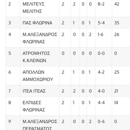
2
ΜΕΛΙΤΕΥΣ
2
2
0
0
8-2
42
ΜΕΛΙΤΗΣ
3
ΠΑΣ ΦΛΩΡΙΝΑ
2
1
0
1
5-4
35
4
Μ.ΑΛΕΞΑΝΔΡΟΣ
2
0
0
2
1-6
26
ΦΛΩΡΙΝΑΣ
5
ΑΤΡΟΜΗΤΟΣ
0
0
0
0
0-0
0
Κ.ΚΛΕΙΝΩΝ
6
ΑΠΟΛΛΩΝ
2
1
0
1
4-2
25
ΑΜΜΟΧΩΡΙΟΥ
7
ΙΤΕΑ ΙΤΕΑΣ
2
2
0
0
4-0
21
8
ΕΛΠΙΔΕΣ
2
1
0
1
4-4
14
ΦΛΩΡΙΝΑΣ
9
Μ.ΑΛΕΞΑΝΔΡΟΣ
2
0
0
2
0-6
0
ΠΕΡΑΣΜΑΤΟΣ