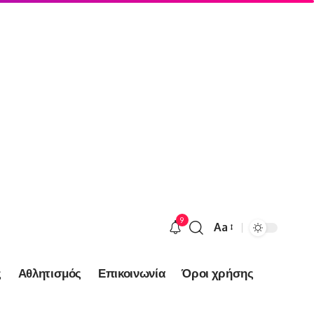
9
Aa
Font
Resizer
ς
Αθλητισμός
Επικοινωνία
Όροι χρήσης