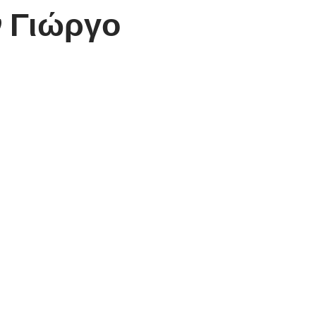
ν Γιώργο