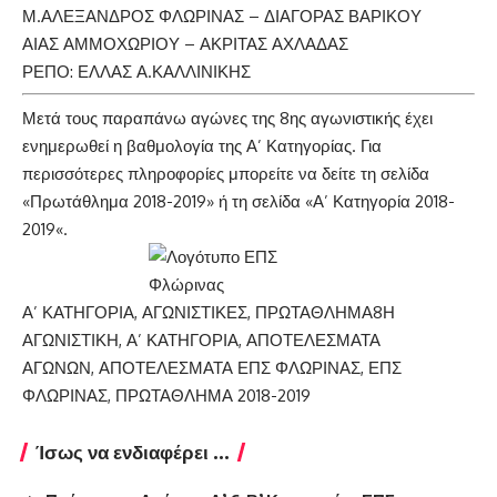
Μ.ΑΛΕΞΑΝΔΡΟΣ ΦΛΩΡΙΝΑΣ – ΔΙΑΓΟΡΑΣ ΒΑΡΙΚΟΥ
ΑΙΑΣ ΑΜΜΟΧΩΡΙΟΥ – ΑΚΡΙΤΑΣ ΑΧΛΑΔΑΣ
ΡΕΠΟ: ΕΛΛΑΣ Α.ΚΑΛΛΙΝΙΚΗΣ
Μετά τους παραπάνω αγώνες της 8ης αγωνιστικής έχει
ενημερωθεί η βαθμολογία της Α’ Κατηγορίας. Για
περισσότερες πληροφορίες μπορείτε να δείτε τη σελίδα
«
Πρωτάθλημα 2018-2019
» ή τη σελίδα «
Α’ Κατηγορία 2018-
2019
«.
ΚΑΤΗΓΟΡΙΕΣ
ΕΤΙΚΕΤΕΣ
Α’ ΚΑΤΗΓΟΡΙΑ
,
ΑΓΩΝΙΣΤΙΚΕΣ
,
ΠΡΩΤΑΘΛΗΜΑ
8Η
ΑΓΩΝΙΣΤΙΚΗ
,
Α’ ΚΑΤΗΓΟΡΙΑ
,
ΑΠΟΤΕΛΕΣΜΑΤΑ
ΑΓΩΝΩΝ
,
ΑΠΟΤΕΛΕΣΜΑΤΑ ΕΠΣ ΦΛΩΡΙΝΑΣ
,
ΕΠΣ
ΦΛΩΡΙΝΑΣ
,
ΠΡΩΤΑΘΛΗΜΑ 2018-2019
Ίσως να ενδιαφέρει ...