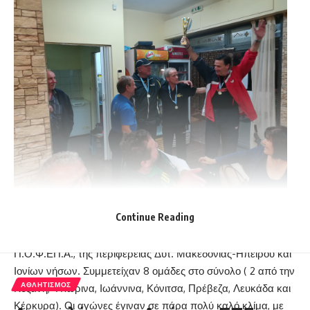
Την Κυριακή 04 Νοεμβρίου 2018, έγιναν στο κλειστό
Continue Reading
γυμναστήριο της Μεταμόρφωσης Ιωαννίνων, οι αγώνες
κυπέλλου βετεράνων-ανεξαρτήτων αθλητών του
Π.Ο.Φ.ΕΠ.Α., της περιφέρειας Δυτ. Μακεδονίας-Ηπείρου και
Ιονίων νήσων. Συμμετείχαν 8 ομάδες στο σύνολο ( 2 από την
ΑΘΛΗΤΙΣΜΌΣ
Κοζάνη, Φλώρινα, Ιωάννινα, Κόνιτσα, Πρέβεζα, Λευκάδα και
Κέρκυρα). Οι αγώνες έγιναν σε πάρα πολύ καλό κλίμα, με