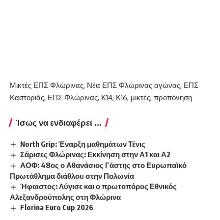
Κατηγορίες
Ετικέτες
Μικτές ΕΠΣ Φλώρινας
,
Νέα ΕΠΣ Φλώρινας
αγώνας
,
ΕΠΣ
Καστοριάς
,
ΕΠΣ Φλώρινας
,
Κ14
,
Κ16
,
μικτές
,
προπόνηση
Ίσως να ενδιαφέρει ...
North Grip: Έναρξη μαθημάτων Τένις
Σάρισες Φλώρινας: Εκκίνηση στην Α1 και Α2
ΑΟΦ: 48ος ο Αθανάσιος Γάστης στο Ευρωπαϊκό
Πρωτάθλημα διάθλου στην Πολωνία
Ήφαιστος: Λύγισε και ο πρωτοπόρος Εθνικός
Αλεξανδρούπολης στη Φλώρινα
Florina Euro Cup 2026