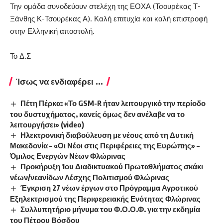
Την ομάδα συνοδεύουν στελέχη της ΕΟΧΑ (Τσουρέκας Τ-
Ξάνθης Κ-Τσουρέκας Α). Καλή επιτυχία και καλή επιστροφή
στην Ελληνική αποστολή.
Το Δ.Σ
Ίσως να ενδιαφέρει ...
Πέτη Πέρκα: «Το GSM-R ήταν λειτουργικό την περίοδο
του δυστυχήματος, κανείς όμως δεν ανέλαβε να το
λειτουργήσει» (video)
Ηλεκτρονική διαβούλευση με νέους από τη Δυτική
Μακεδονία – «Οι Νέοι στις Περιφέρειες της Ευρώπης» –
Όμιλος Ενεργών Νέων Φλώρινας
Προκήρυξη 1ου Διαδικτυακού Πρωταθλήματος σκάκι
νέων/νεανίδων Λέσχης Πολιτισμού Φλώρινας
Έγκριση 27 νέων έργων στο Πρόγραμμα Αγροτικού
Εξηλεκτρισμού της Περιφερειακής Ενότητας Φλώρινας
Συλλυπητήριο μήνυμα του Φ.Ο.Ο.Φ. για την εκδημία
του Πέτρου Βόσδου