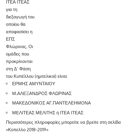
αποφασίσει η ΕΠΣ Φλώρινας. Οι ομάδες που προκρίνονται
στη Δ’ Φάση του Κυπέλλου (ημιτελικοί) είναι:
ΕΡΜΗΣ ΑΜΥΝΤΑΙΟΥ
Μ.ΑΛΕΞΑΝΔΡΟΣ ΦΛΩΡΙΝΑΣ
ΜΑΚΕΔΟΝΙΚΟΣ ΑΓ.ΠΑΝΤΕΛΕΗΜΟΝΑ
ΜΕΛΙΤΕΑΣ ΜΕΛΙΤΗΣ ή ΙΤΕΑ ΙΤΕΑΣ
Περισσότερες πληροφορίες μπορείτε να βρείτε στη σελίδα
«
Κύπελλο 2018-2019
«
Ίσως να ενδιαφέρει ...
Σάρισες: Από τη Φλώρινα ξεκινάει το πρωτάθλημα της
Α1 Γυναικών
Τέσσερα μετάλλια για τις Σάρισες στο όπεν της
Αλεξανδρούπολης
Κορυφαία ομάδα του International Tournament Handball
Playway ο Αμύντας Αμυνταίου
Αναβάλλονται οι αγώνες των Μικτών Κ17 & Κ15 ΕΠΣ