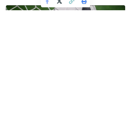
ΕΚΠ/ΚΟΣ ΠΕΡ/ΚΟΣ ΠΟΛ/ ΚΟΣ ΣΥΛΛΟΓΟΣ ΙΤΕΑΣ
΄¨ΝΕΟΙ ΟΡΙΖΟΝΤΕΣ¨
Ένα γκολ για την Γεωργία!
Αφιερωμένος στη Γεωργία Σιέκρη θα είναι ο φιλικός
ποδοσφαιρικός αγώνας ανάμεσα στην ποδοσφαιρική ομάδα
Κ20 του ΠΑΟΚ με την αντίστοιχη ομάδα επίλεκτων
ποδοσφαιριστών της ΕΠΣ Φλώρινας, που θα
συνδιοργανώσουν ο Εκπαιδευτικός Περιβαλλοντικός