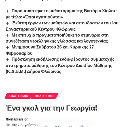
Παρουσιάστηκε το μυθιστόρημα της Βικτόρια Χίσλοπ
με τίτλο: «Όσοι αγαπιούνται»
Έκθεση έργων των μαθητών και σπουδαστών του 1ου
Εργαστηριακού Κέντρου Φλώρινας
Με επιτυχία πραγματοποιήθηκε το σεμινάριο στη
συνεξέταση νεοελληνικής γλώσσας και λογοτεχνίας
Μνημόσυνα Σαββάτου 26 και Κυριακής 27
Φεβρουαρίου
Πρόσκληση εκδήλωσης ενδιαφέροντος συμμετοχής
στα τμήματα μάθησης του Κέντρου Δια Βίου Μάθησης
(Κ.Δ.Β.Μ.) Δήμου Φλώρινας
ΑΘΛΗΤΙΣΜΌΣ
ΠΟΛΙΤΙΣΜΌΣ
Ένα γκολ για την Γεωργία!
florinapress.gr
Πέμπτη 2 Αυγούστου, 2018 13:02