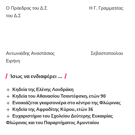
Ο Πρόεδρος του Δ.Σ Η Γ. Γραμματέας
του Δ.Σ
Αντωνιάδης Αναστάσιος Σεβαστοπούλου
Ειρήνη
Ίσως να ενδιαφέρει ...
Κηδεία της Ελένης Λονδράκη
Κηδεία του Αθανασίου Τσαντέφσκη, ετών 90
Ενοικιάζεται γκαρσονιέρα στο κέντρο της Φλώρινας
Κηδεία της Αφροδίτης Κύρου, ετών 36
Ευχαριστήριο του Σχολείου Δεύτερης Ευκαιρίας
Φλώρινας και του Παραρτήματος Αμυνταίου