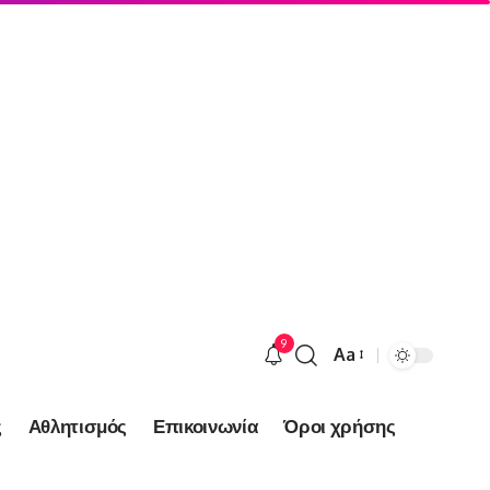
9
Aa
Font
Resizer
ς
Αθλητισμός
Επικοινωνία
Όροι χρήσης