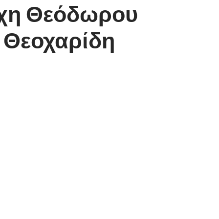
ρχη Θεόδωρου
η Θεοχαρίδη