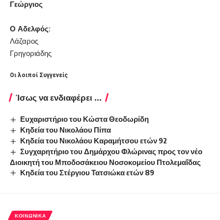
Γεώργιος
Ο Αδελφός:
Λάζαρος
Γρηγοριάδης
Οι λοιποί Συγγενείς
Ίσως να ενδιαφέρει ...
Ευχαριστήριο του Κώστα Θεοδωρίδη
Κηδεία του Νικολάου Πίπα
Κηδεία του Νικολάου Καραμήτσου ετών 92
Συγχαρητήριο του Δημάρχου Φλώρινας προς τον νέο
Διοικητή του Μποδοσάκειου Νοσοκομείου Πτολεμαΐδας
Κηδεία του Στέργιου Τατσιώκα ετών 89
ΚΟΙΝΩΝΙΚΆ