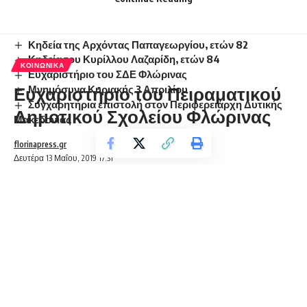
Ίσως να ενδιαφέρει ...
Κηδεία της Αρχόντας Παπαγεωργίου, ετών 82
Κηδεία του Κυρίλλου Λαζαρίδη, ετών 84
ΚΟΙΝΩΝΙΚΆ
Ευχαριστήριο του ΣΔΕ Φλώρινας
Ευχαριστήριο του Πειραματικού
Μνημόσυνα Κυριακής 3 Απριλίου
Συγχαρητήρια επιστολή στον Περιφερειάρχη Δυτικής
Δημοτικού Σχολείου Φλώρινας
Μακεδονίας
florinapress.gr
Δευτέρα 13 Μαΐου, 2019 17:31