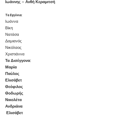
Ιωάννης – Ανθή Κεραμιτσή
Τα Εγγόνια:
Ιωάννα
Βίκη
Νατάσα
Δαμιανός
Νικόλαος
Χριστιάννα
Τα Δισέγγονα:
Μαρία
Παύλος
Ελισάβετ
Θεόφιλος
Θοδωρής
Νικολέτα
Ανδριάνα
Ελισάβετ