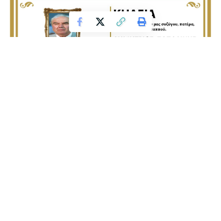
Κηδεία της Μαρίας Ονουφριάδου
Κηδεία της Μαρίας Σκέντου, ετών 96
ΚΗΔΕΙΑ
Τον λατρεμένο μας σύζυγο, πατέρα και παππού ΔΗΜΗΤΡΙΟ
ΠΑΠΑΔΙΝΗ που εκοιμήθει, θα κηδέψουμε την Πέμπτη 13-6-
2019 και ώρα 12:00 μ.μ. από το σπίτι μας που βρίσκεται στο
Continue Reading
Παπαγιάννη Φλώρινας στον Ιερό Ναό Αγίου Νικολάου
Παπαγιάννη.
Παρακαλούμε συγγενείς και φίλους και όσους τιμούν τη