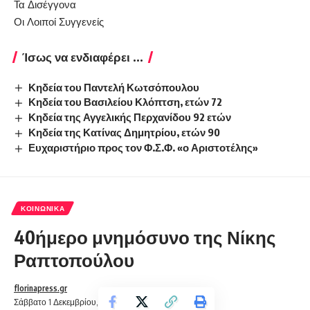
Τα Δισέγγονα
Οι Λοιποί Συγγενείς
Ίσως να ενδιαφέρει ...
Κηδεία του Παντελή Κωτσόπουλου
Κηδεία του Βασιλείου Κλόπτση, ετών 72
Κηδεία της Αγγελικής Περχανίδου 92 ετών
Κηδεία της Κατίνας Δημητρίου, ετών 90
Ευχαριστήριο προς τον Φ.Σ.Φ. «ο Αριστοτέλης»
ΚΟΙΝΩΝΙΚΆ
40ήμερο μνημόσυνο της Νίκης
Ραπτοπούλου
florinapress.gr
Σάββατο 1 Δεκεμβρίου, 2018 12:33