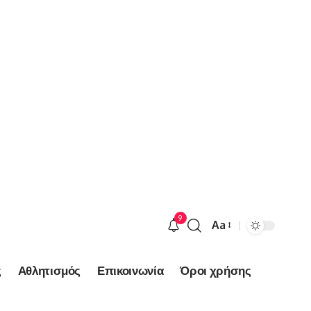
9
Aa
Font
Resizer
ς
Αθλητισμός
Επικοινωνία
Όροι χρήσης