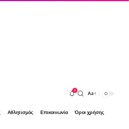
9
Aa
Font
Resizer
ς
Αθλητισμός
Επικοινωνία
Όροι χρήσης