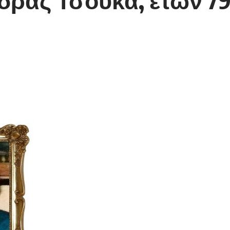
δρας Τσούκα, ετών 7