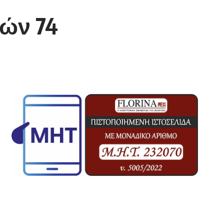
τών 74