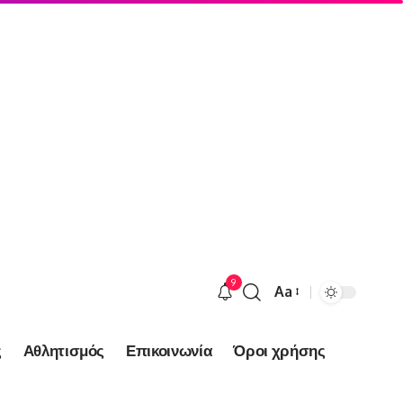
9
Aa
Font
Resizer
ς
Αθλητισμός
Επικοινωνία
Όροι χρήσης