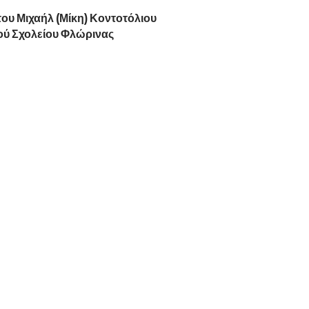
του Μιχαήλ (Μίκη) Κοντοτόλιου
ού Σχολείου Φλώρινας