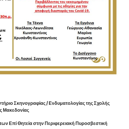
στήριο Σκηνογραφίας / Ενδυματολογίας της Σχολής
ς Μακεδονίας
των Επί Θητεία στην Περιφερειακή Πυροσβεστική