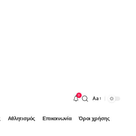
9
Aa
Font
Resizer
ς
Αθλητισμός
Επικοινωνία
Όροι χρήσης