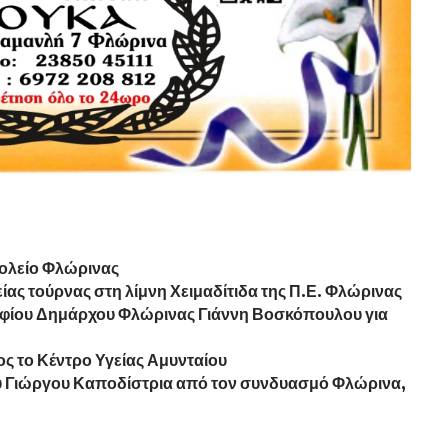
χολείο Φλώρινας
ίας τούρνας στη λίμνη Χειμαδίτιδα της Π.Ε. Φλώρινας
φίου Δημάρχου Φλώρινας Γιάννη Βοσκόπουλου για
ς το Κέντρο Υγείας Αμυνταίου
 Γιώργου Καποδίστρια από τον συνδυασμό Φλώρινα,