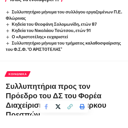
Συλλυπητήριο μήνυμα του συλλόγου εργαζομένων Π.Ε.
Φλώρινας
Κηδεία του Θεοφάνη Σολομωνίδη, ετών 87
Κηδεία του Νικολάου Τσώτσου, ετών 91
Ο «Αριστοτέλης» ευχαριστεί
Συλλυπητήριο μήνυμα του τμήματος καλαθοσφαίρισης
του Φ.Σ.Φ. ‘Ο APIΣTOTEΛHΣ’
ΚΟΙΝΩΝΙΚΆ
Συλλυπητήρια προς τον
Πρόεδρο του ΔΣ του Φορέα
Διαχείρισης Εθνικού Πάρκου
Πρεσπών
florinapress.gr