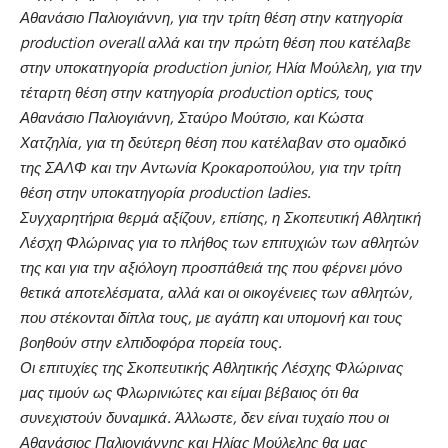
Αθανάσιο Παλιογιάννη, για την τρίτη θέση στην κατηγορία
production overall αλλά και την πρώτη θέση που κατέλαβε
στην υποκατηγορία production junior, Ηλία Μούλελη, για την
τέταρτη θέση στην κατηγορία production οptics, τους
Αθανάσιο Παλιογιάννη, Σταύρο Μούτσιο, και Κώστα
Χατζηλία, για τη δεύτερη θέση που κατέλαβαν στο ομαδικό
της ΣΑΛΦ και την Αντωνία Κροκαροπούλου, για την τρίτη
θέση στην υποκατηγορία production ladies.
Συγχαρητήρια θερμά αξίζουν, επίσης, η Σκοπευτική Αθλητική
Λέσχη Φλώρινας για το πλήθος των επιτυχιών των αθλητών
της και για την αξιόλογη προσπάθειά της που φέρνει μόνο
θετικά αποτελέσματα, αλλά και οι οικογένειες των αθλητών,
που στέκονται δίπλα τους, με αγάπη και υπομονή και τους
βοηθούν στην ελπιδοφόρα πορεία τους.
Οι επιτυχίες της
Σκοπευτικής Αθλητικής Λέσχης Φλώρινας
μας τιμούν ως Φλωρινιώτες και είμαι βέβαιος ότι θα
συνεχιστούν δυναμικά. Άλλωστε, δεν είναι τυχαίο που οι
Αθανάσιος Παλιογιάννης και Ηλίας Μούλελης θα μας