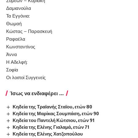
Συμεών – Κυριακή
Δαμιανούλα
Τα Εγγόνια:
Θωμαή
Κώστας – Παρασκευή
Ραφαέλα
Κωνσταντίνος
Άννα
Η Αδελφή:
Σοφία
Οι λοιποί Συγγενείς
Ίσως να ενδιαφέρει ...
Κηδεία της Τραϊανής Σταϊου, ετών 80
Κηδεία της Μαρίκας Σουμπάση, ετών 90
Κηδεία του Παντελή Κώτσιου, ετών 91
Κηδεία της Ελένης Γιαλαμά, ετών 71
Κηδεία της Ελένης Χατζοπούλου