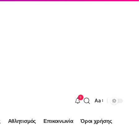
9
Aa
Font
Resizer
ς
Αθλητισμός
Επικοινωνία
Όροι χρήσης