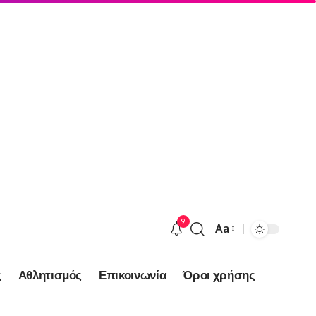
9
Aa
Font
Resizer
ς
Αθλητισμός
Επικοινωνία
Όροι χρήσης