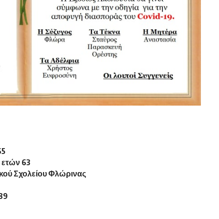
65
, ετών 63
ικού Σχολείου Φλώρινας
89