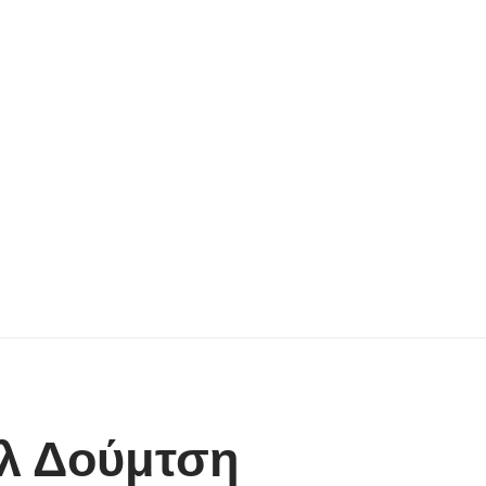
ήλ Δούμτση