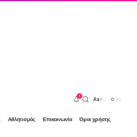
9
Aa
Font
Resizer
ς
Αθλητισμός
Επικοινωνία
Όροι χρήσης