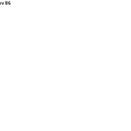
ών 86