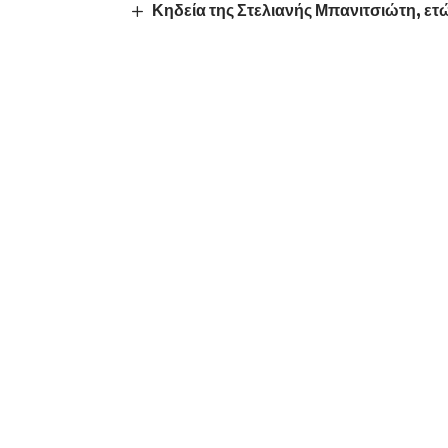
Κηδεία της Στελιανής Μπανιτσιώτη, ετ