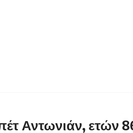
έτ Αντωνιάν, ετών 8