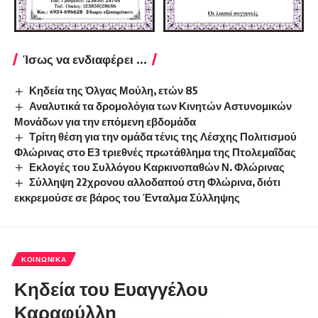
Ίσως να ενδιαφέρει ...
Κηδεία της Όλγας Μούλη, ετών 85
Αναλυτικά τα δρομολόγια των Κινητών Αστυνομικών
Μονάδων για την επόμενη εβδομάδα
Τρίτη θέση για την ομάδα τένις της Λέσχης Πολιτισμού
Φλώρινας στο Ε3 τριεθνές πρωτάθλημα της Πτολεμαΐδας
Εκλογές του Συλλόγου Καρκινοπαθών Ν. Φλώρινας
Σύλληψη 22χρονου αλλοδαπού στη Φλώρινα, διότι
εκκρεμούσε σε βάρος του Ένταλμα Σύλληψης
ΚΟΙΝΩΝΙΚΆ
Κηδεία του Ευαγγέλου
Καραφύλλη