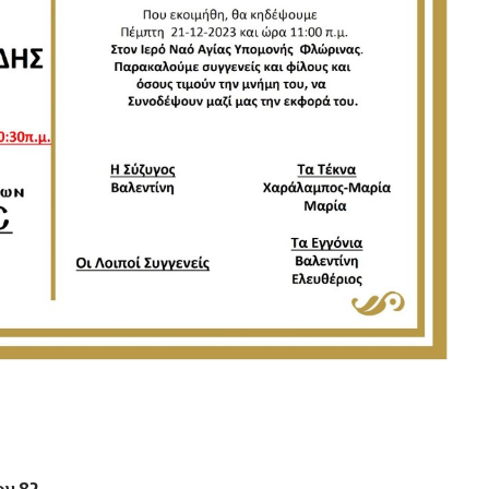
ών 82