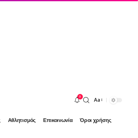
9
Aa
Font
Resizer
ς
Αθλητισμός
Επικοινωνία
Όροι χρήσης