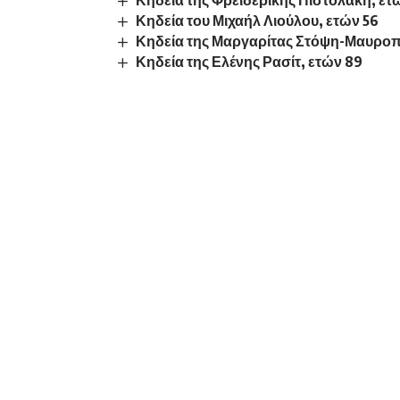
Κηδεία του Μιχαήλ Λιούλου, ετών 56
Κηδεία της Μαργαρίτας Στόψη-Μαυρο
Κηδεία της Ελένης Ρασίτ, ετών 89