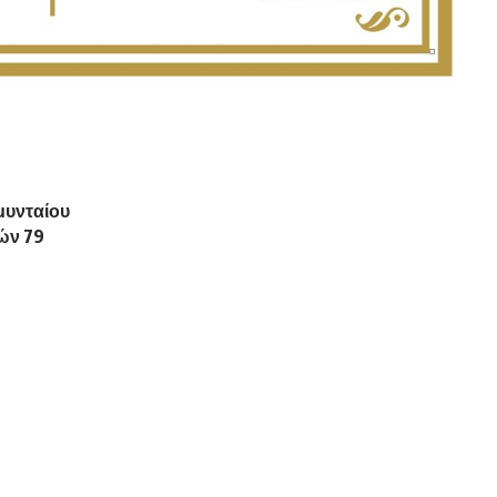
μυνταίου
τών 79