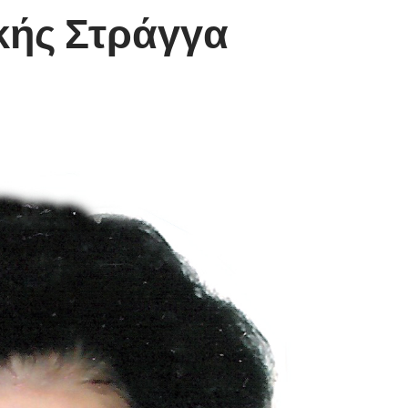
κής Στράγγα