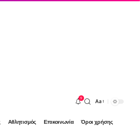
9
Aa
Font
Resizer
ς
Αθλητισμός
Επικοινωνία
Όροι χρήσης