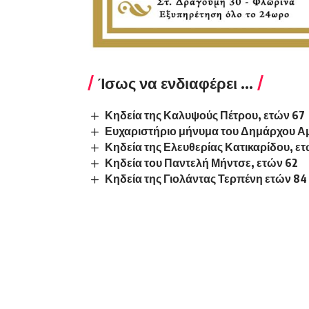
Ίσως να ενδιαφέρει ...
Κηδεία της Καλυψούς Πέτρου, ετών 67
Ευχαριστήριο μήνυμα του Δημάρχου Α
Κηδεία της Ελευθερίας Κατικαρίδου, ε
Κηδεία του Παντελή Μήντσε, ετών 62
Κηδεία της Γιολάντας Τερπένη ετών 84