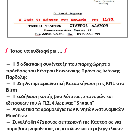
Ίσως να ενδιαφέρει ...
Η διαδικτυακή συνέντευξη που παραχώρησε ο
πρόεδρος του Κέντρου Κοινωνικής Πρόνοιας Ιωάννης
Παρδάλης
Η 35η Αντιιμπεριαλιστική Κατασκήνωση της ΚΝΕ στο
Βίτσι
Η εκδήλωση κοπής βασιλόπιτας, απονομών και
εξετάσεων του Α.Π.Σ. Φλώρινας “Shogun”
Αναλυτικά τα δρομολόγια των Κινητών Αστυνομικών
Μονάδων
Συνελήφθη 47χρονος σε περιοχή της Καστοριάς για
παράβαση νομοθεσίας περί όπλων και περί βεγγαλικών