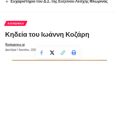
Ευχαριστήριο του Δ.Σ. της Ευξείνου Λέσχης Φλώρινας
ΚΟΙΝΩΝΙΚΆ
Κηδεία του Ιωάννη Κοζάρη
florinapress.gr
Δευτέρα 1 Ιουνίου, 2020 21:30