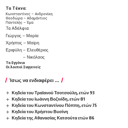
Τα Τέκνα:
Κωνσταντίνος – Ανδρονίκη
Θεοδώρα – Αδαμάντιος
Παντελής – Έμα
Τα Αδέλφια:
Γιώργος – Μαρία
Χρήστος – Μαίρη
Εριφύλη – Ελευθέριος
– Νικόλαος
Τα Εγγόνια
Οι λοιποί Συγγενείς
Ίσως να ενδιαφέρει ...
Κηδεία του Τραϊανού Τσοτσούλη, ετών 93
Κηδεία του Ιωάννη Βοζινίδη, ετών 81
Κηδεία του Κωνσταντίνου Πόππη, ετών 75
Κηδεία του Χρήστου Βυσίνη
Κηδεία της Αθανασίας Κατσούτα ετών 86