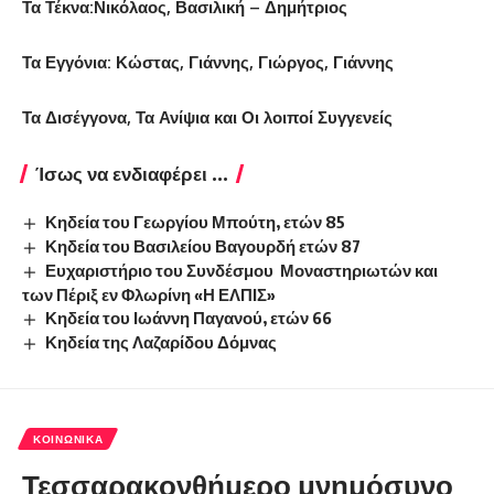
Τα Τέκνα:Νικόλαος,
Βασιλική – Δημήτριος
Τα Εγγόνια: Κώστας, Γιάννης,
Γιώργος,
Γιάννης
Τα Δισέγγονα, Τα Ανίψια και Οι λοιποί Συγγενείς
Ίσως να ενδιαφέρει ...
Κηδεία του Γεωργίου Μπούτη, ετών 85
Κηδεία του Βασιλείου Βαγουρδή ετών 87
Ευχαριστήριο του Συνδέσμου Μοναστηριωτών και
των Πέριξ εν Φλωρίνη «Η ΕΛΠΙΣ»
Κηδεία του Ιωάννη Παγανού, ετών 66
Κηδεία της Λαζαρίδου Δόμνας
ΚΟΙΝΩΝΙΚΆ
Τεσσαρακονθήμερο μνημόσυνο