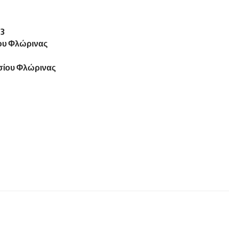
83
ίου Φλώρινας
σίου Φλώρινας