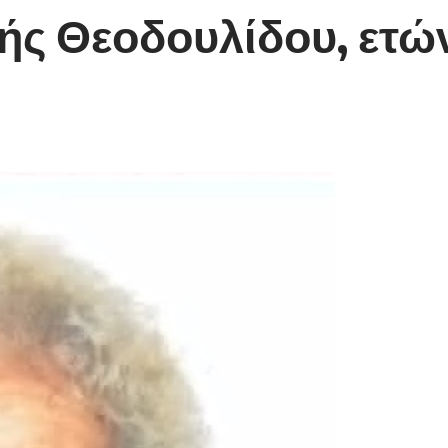
ής Θεοδουλίδου, ετών