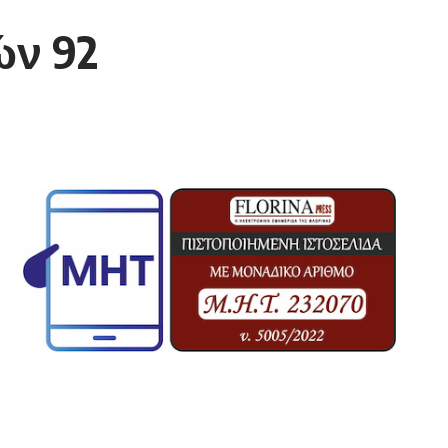
ών 92