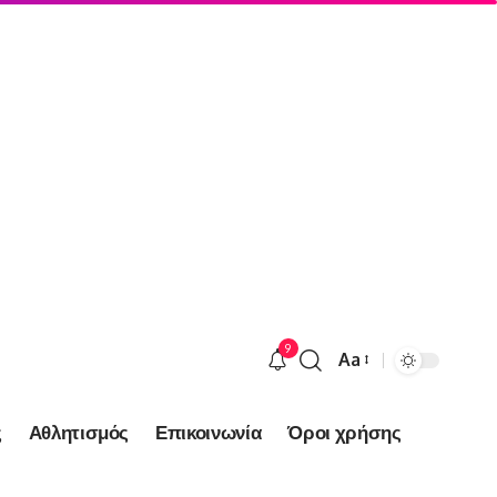
9
Aa
Font
Resizer
ς
Αθλητισμός
Επικοινωνία
Όροι χρήσης