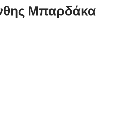
άνθης Μπαρδάκα