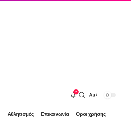
9
Aa
Font
Resizer
ς
Αθλητισμός
Επικοινωνία
Όροι χρήσης