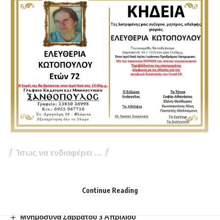
Ίσως να ενδιαφέρει ...
Κηδεία του Ιωάννη Νικολαϊδη, ετών 56
Κηδεία της Χρυσάνθης Πάντσιου
Continue Reading
Κηδεία της Τριανταφυλλιάς Ραπασάνη
Κηδεία της Μαρίας Καζία, ετών 76
Μνημόσυνα Σαββάτου 3 Απριλίου