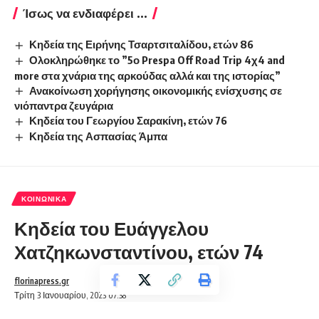
Ίσως να ενδιαφέρει ...
Κηδεία της Ειρήνης Τσαρτσιταλίδου, ετών 86
Ολοκληρώθηκε το ”5ο Prespa Off Road Trip 4χ4 and
more στα χνάρια της αρκούδας αλλά και της ιστορίας”
Ανακοίνωση χορήγησης οικονομικής ενίσχυσης σε
νιόπαντρα ζευγάρια
Κηδεία του Γεωργίου Σαρακίνη, ετών 76
Κηδεία της Ασπασίας Άμπα
ΚΟΙΝΩΝΙΚΆ
Κηδεία του Ευάγγελου
Χατζηκωνσταντίνου, ετών 74
florinapress.gr
Τρίτη 3 Ιανουαρίου, 2023 07:38