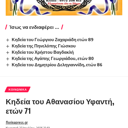
Ίσως να ενδιαφέρει ...
Κηδεία του Γεώργιου Ζαχαριάδη ετών 89
Κηδεία της Πηνελόπης Γιώσκου
Κηδεία του Χρήστου Βαγδακλή
Κηδεία της Αγάπης Γεωργιάδου, ετών 80
Κηδεία του Δημητρίου Δεληγιαννίδη, ετών 86
ΚΟΙΝΩΝΙΚΆ
Κηδεία του Αθανασίου Υφαντή,
ετών 71
florinapress.gr