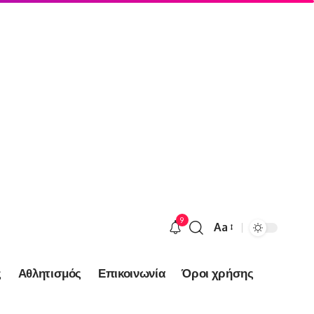
9
Aa
Font
Resizer
ς
Αθλητισμός
Επικοινωνία
Όροι χρήσης