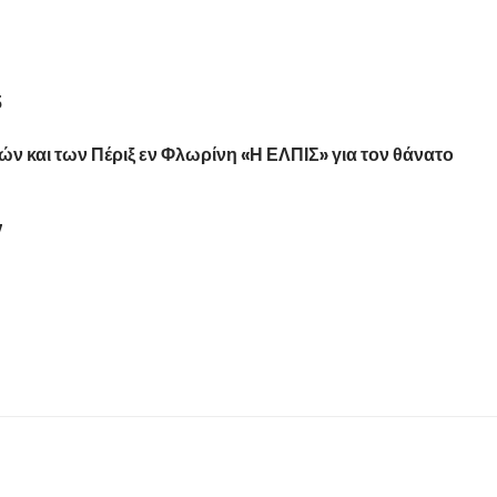
5
 και των Πέριξ εν Φλωρίνη «Η ΕΛΠΙΣ» για τον θάνατο
7